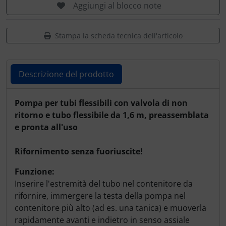
Aggiungi al blocco note
Stampa la scheda tecnica dell'articolo
Descrizione del prodotto
Descrizione del prodotto
Pompa per tubi flessibili con valvola di non
ritorno e tubo flessibile da 1,6 m, preassemblata
e pronta all'uso
Rifornimento senza fuoriuscite!
Funzione:
Inserire l'estremità del tubo nel contenitore da
rifornire, immergere la testa della pompa nel
contenitore più alto (ad es. una tanica) e muoverla
rapidamente avanti e indietro in senso assiale