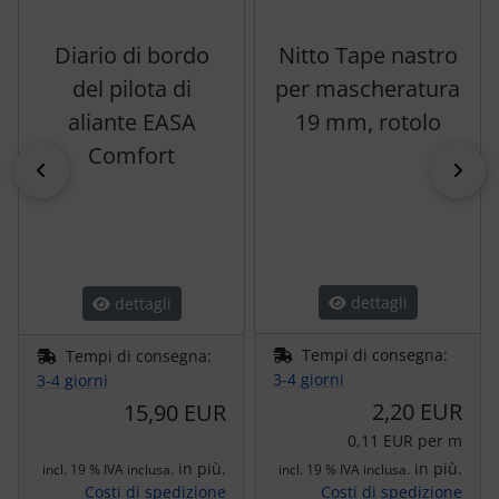
Diario di bordo
Nitto Tape nastro
del pilota di
per mascheratura
aliante EASA
19 mm, rotolo
Comfort
indietro
pri
dettagli
dettagli
Tempi di consegna:
Tempi di consegna:
3-4 giorni
3-4 giorni
2,20 EUR
15,90 EUR
0,11 EUR per m
in più.
in più.
incl. 19 % IVA inclusa.
incl. 19 % IVA inclusa.
Costi di spedizione
Costi di spedizione