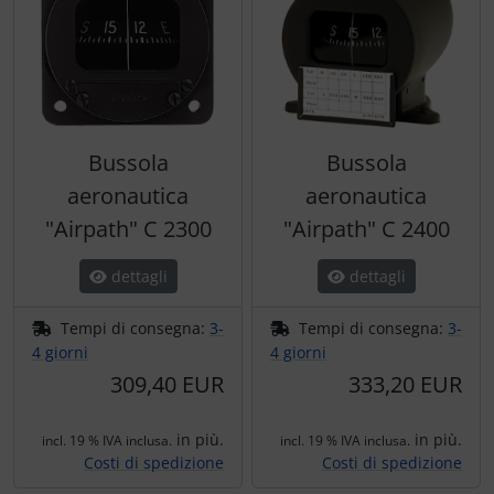
Portachiavi
Prodotti personalizzati
Rilassamento
Bussola
Bussola
Teglia Aviator
aeronautica
aeronautica
"Airpath" C 2300
"Airpath" C 2400
Vessilli decorativi
dettagli
dettagli
Mappe di rilievo 3D
Tempi di consegna:
3-
Tempi di consegna:
3-
4 giorni
4 giorni
309,40 EUR
333,20 EUR
in più.
in più.
incl. 19 % IVA inclusa.
incl. 19 % IVA inclusa.
Costi di spedizione
Costi di spedizione