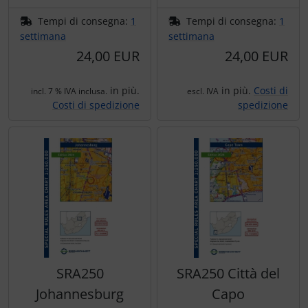
Trasponditore
Tempi di consegna:
1
Tempi di consegna:
1
settimana
settimana
Tubi, connettori....
24,00 EUR
24,00 EUR
Ugelli / sonde
in più.
in più.
Costi di
incl. 7 % IVA inclusa.
escl. IVA
Costi di spedizione
spedizione
Viti, dadi & co.
Varie
SRA250
SRA250 Città del
Johannesburg
Capo