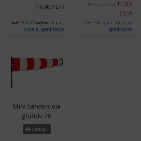
Ossigeno, gas e fuoco
Portachiavi
11,90
Prezzo speciale
13,90 EUR
EUR
Paracadute
Prodotti personalizzati
in più.
in più.
Costi di
incl. 19 % IVA inclusa.
escl. IVA
Costi di spedizione
spedizione
Pellicole di avvertimento e di protezione
Rilassamento
Pneumatici, tubi e co.
Teglia Aviator
Protezione e cura
Vessilli decorativi
Pulitore per zanzare
Mappe di rilievo 3D
Speroni e ruote alari
Mini banderuola
Strumenti
grande 78
dettagli
Tapes e sintonizzazione