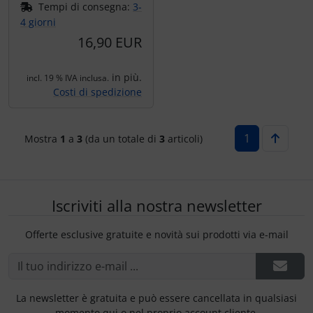
Tempi di consegna:
3-
Trasponditore
4 giorni
16,90 EUR
Tubi, connettori....
in più.
incl. 19 % IVA inclusa.
Ugelli / sonde
Costi di spedizione
Viti, dadi & co.
1
Mostra
1
a
3
(da un totale di
3
articoli)
Varie
Iscriviti alla nostra newsletter
Offerte esclusive gratuite e novità sui prodotti via e-mail
La newsletter è gratuita e può essere cancellata in qualsiasi
momento qui o nel proprio account cliente.