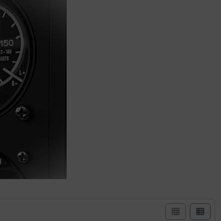
izzazione a riquadro o a elenco.