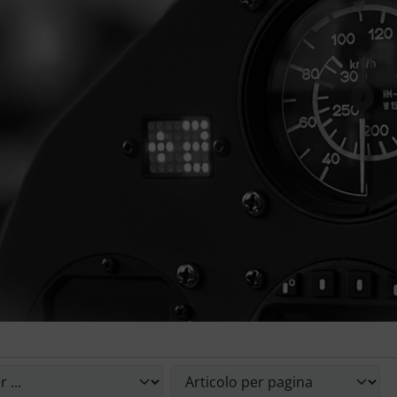
le riordinare gli articoli seguenti e scegliere tra una visual