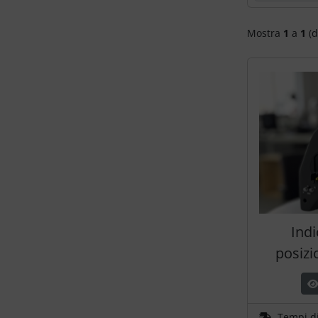
Portachiavi
Mostra
1
a
1
(d
Prodotti personalizzati
Rilassamento
Teglia Aviator
Vessilli decorativi
Mappe di rilievo 3D
Indi
posizi
Tempi d