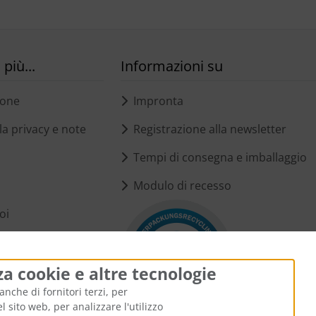
più...
Informazioni su
ione
Impronta
a privacy e note
Registrazione alla newsletter
Tempi di consegna e imballaggio
Modulo di recesso
oi
i cookie
za cookie e altre tecnologie
anche di fornitori terzi, per
 sito web, per analizzare l'utilizzo