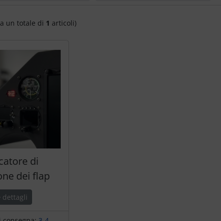
a un totale di
1
articoli)
catore di
one dei flap
dettagli
i consegna:
3-4