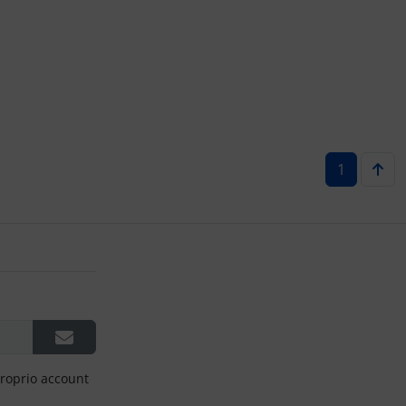
1
proprio account