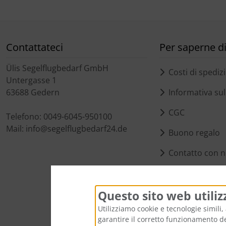
Contattateci
Per saperne di 
Ülis Segelflugbedarf GmbH
Costi di spediz
Untergasse 1
63688 Gedern
Informativa sull
CGC
Telefono: 0049-6045-950100
Mail: info@segelflugbedarf24.de
Buono regalo
Contatto con n
Impostazioni de
Questo sito web utiliz
Utilizziamo cookie e tecnologie simili, 
garantire il corretto funzionamento del