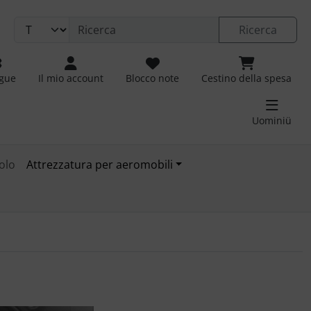
Ricerca
ngue
Il mio account
Blocco note
Cestino della spesa
Uominiü
olo
Attrezzatura per aeromobili