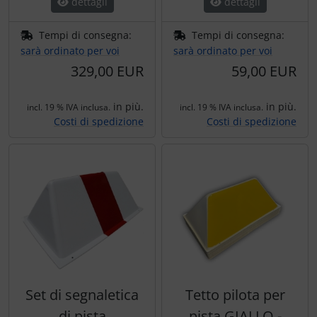
dettagli
dettagli
Trasponditore
Tempi di consegna:
Tempi di consegna:
Tubi, connettori....
sarà ordinato per voi
sarà ordinato per voi
329,00 EUR
59,00 EUR
Ugelli / sonde
in più.
in più.
incl. 19 % IVA inclusa.
incl. 19 % IVA inclusa.
Viti, dadi & co.
Costi di spedizione
Costi di spedizione
Varie
Set di segnaletica
Tetto pilota per
di pista
pista GIALLO -