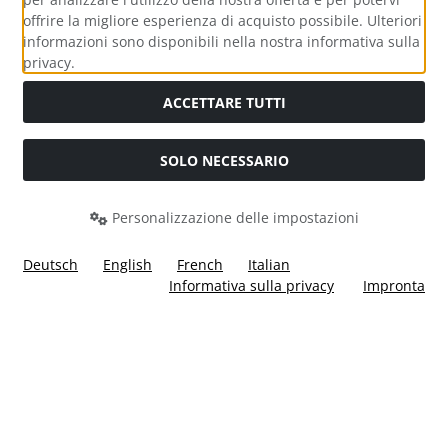
offrire la migliore esperienza di acquisto possibile. Ulteriori
informazioni sono disponibili nella nostra informativa sulla
Media sociali
privacy.
ACCETTARE TUTTI
SOLO NECESSARIO
Modulo di recesso
Personalizzazione delle impostazioni
Deutsch
English
French
Italian
Informativa sulla privacy
Impronta
Tutti i prezzi incl. IVA più
Costi di spedizione
. I prezzi barrati
corrispondono al prezzo precedente a Ülis Segelflugbedarf
GmbH.
Ülis Segelflugbedarf GmbH © 2026 | Template © 2026 by Karl