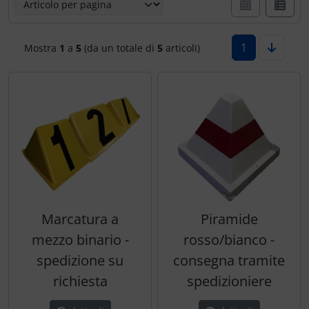
Ossigeno, gas e fuoco
Portachiavi
Paracadute
Prodotti personalizzati
1
Mostra
1
a
5
(da un totale di
5
articoli)
Pellicole di avvertimento e di protezione
Rilassamento
Pneumatici, tubi e co.
Teglia Aviator
Protezione e cura
Vessilli decorativi
Pulitore per zanzare
Mappe di rilievo 3D
Speroni e ruote alari
Marcatura a
Piramide
mezzo binario -
rosso/bianco -
Strumenti
spedizione su
consegna tramite
richiesta
spedizioniere
Tapes e sintonizzazione