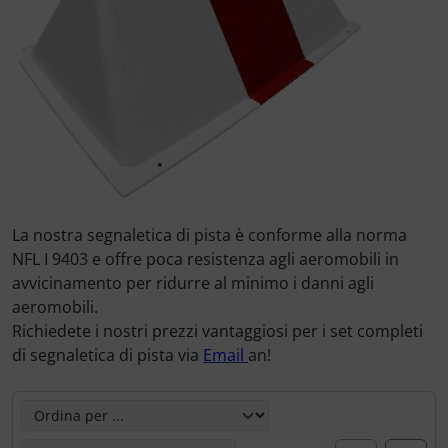
Marcatore di prezzo
Letteratura / Libri
Cuffie, auricolari
Paracadutisti
Variometro
Camicie Flyer
Occhiali da aviatore
Elettricità, cavi e altro.
Cappelli termici
Orologi da pilota
ELT, trasmettitore di emergenza
Carte aeronautiche
Pedane per le ginocchia
FLARM® e ADS-B
Giochi di volo
La nostra segnaletica di pista è conforme alla norma
Radio portatili
Funzionamento e manutenzione
Gioielli
NFL I 9403 e offre poca resistenza agli aeromobili in
avvicinamento per ridurre al minimo i danni agli
Rifornimento e smaltimento
IMPACTFOAM
Immagini, arte, dipinti
aeromobili.
Richiedete i nostri prezzi vantaggiosi per i set completi
Rilassamento
Montaggio e trasporto
Orologi da pilota
di segnaletica di pista via
Email
an!
Varie
Navigazione
Per bambini piloti
Qui è possibile riordinare gli articoli seguenti e scegliere