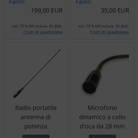
Portachiavi
4 giorni
4 giorni
199,00 EUR
35,00 EUR
Prodotti personalizzati
in più.
in più.
incl. 19 % IVA inclusa.
incl. 19 % IVA inclusa.
Rilassamento
Costi di spedizione
Costi di spedizione
Teglia Aviator
Vessilli decorativi
Mappe di rilievo 3D
Radio portatile
Microfono
antenna di
dinamico a collo
potenza
d'oca da 28 mm