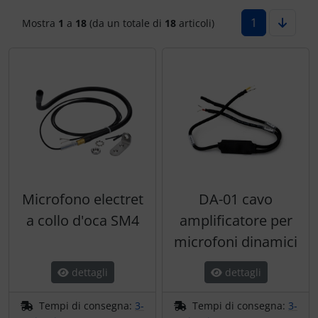
Marcatore di prezzo
1
Mostra
1
a
18
(da un totale di
18
articoli)
Letteratura / Libri
Paracadutisti
Variometro
Camicie Flyer
Occhiali da aviatore
Cappelli termici
Orologi da pilota
Carte aeronautiche
Pedane per le ginocchia
Giochi di volo
Radio portatili
Gioielli
Microfono electret
DA-01 cavo
Rifornimento e smaltimento
Immagini, arte, dipinti
a collo d'oca SM4
amplificatore per
microfoni dinamici
Rilassamento
Orologi da pilota
dettagli
dettagli
Varie
Per bambini piloti
Tempi di consegna:
3-
Tempi di consegna:
3-