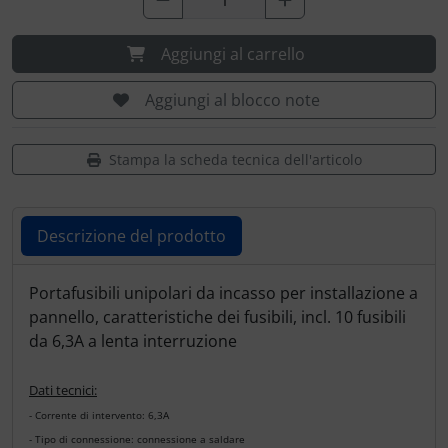
Portachiavi
Aggiungi al carrello
Prodotti personalizzati
Aggiungi al blocco note
Rilassamento
Teglia Aviator
Stampa la scheda tecnica dell'articolo
Vessilli decorativi
Descrizione del prodotto
Mappe di rilievo 3D
Descrizione del prodotto
Portafusibili unipolari da incasso per installazione a
pannello, caratteristiche dei fusibili, incl. 10 fusibili
da 6,3A a lenta interruzione
Dati tecnici:
-
Corrente di intervento: 6,
3A
-
Tipo di connessione: connessione a saldare