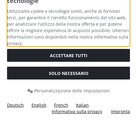
tecnologie
Metodi di pagamento
Utilizziamo cookie e tecnologie simili, anche di fornitori
terzi, per garantire il corretto funzionamento del sito web,
per analizzare l'utilizzo della nostra offerta e per potervi
offrire la migliore esperienza di acquisto possibile. Ulteriori
informazioni sono disponibili nella nostra informativa sulla
Media sociali
privacy.
ACCETTARE TUTTI
SOLO NECESSARIO
Modulo di recesso
Personalizzazione delle impostazioni
Deutsch
English
French
Italian
Informativa sulla privacy
Impronta
Tutti i prezzi incl. IVA più
Costi di spedizione
. I prezzi barrati