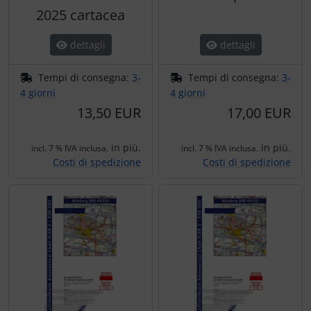
Trasponditore
2025 cartacea
Tubi, connettori....
dettagli
dettagli
Tempi di consegna:
3-
Tempi di consegna:
3-
Ugelli / sonde
4 giorni
4 giorni
13,50 EUR
17,00 EUR
Viti, dadi & co.
in più.
in più.
incl. 7 % IVA inclusa.
incl. 7 % IVA inclusa.
Varie
Costi di spedizione
Costi di spedizione