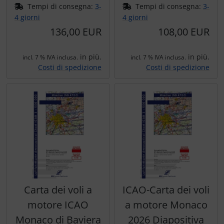
Ossigeno, gas e fuoco
Portachiavi
Tempi di consegna:
3-
Tempi di consegna:
3-
4 giorni
4 giorni
Paracadute
Prodotti personalizzati
136,00 EUR
108,00 EUR
Pellicole di avvertimento e di protezione
Rilassamento
in più.
in più.
incl. 7 % IVA inclusa.
incl. 7 % IVA inclusa.
Costi di spedizione
Costi di spedizione
Pneumatici, tubi e co.
Teglia Aviator
Protezione e cura
Vessilli decorativi
Pulitore per zanzare
Mappe di rilievo 3D
Speroni e ruote alari
Strumenti
Carta dei voli a
ICAO-Carta dei voli
motore ICAO
a motore Monaco
Tapes e sintonizzazione
Monaco di Baviera
2026 Diapositiva