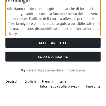
tecnologie
Metodi di pagamento
Utilizziamo cookie e tecnologie simili, anche di fornitori
terzi, per garantire il corretto funzionamento del sito web,
per analizzare l'utilizzo della nostra offerta e per potervi
offrire la migliore esperienza di acquisto possibile. Ulteriori
informazioni sono disponibili nella nostra informativa sulla
Media sociali
privacy.
ACCETTARE TUTTI
SOLO NECESSARIO
Modulo di recesso
Personalizzazione delle impostazioni
Deutsch
English
French
Italian
Informativa sulla privacy
Impronta
Tutti i prezzi incl. IVA più
Costi di spedizione
. I prezzi barrati