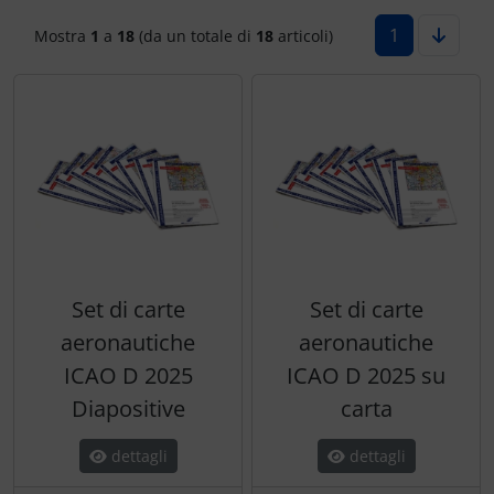
1
Mostra
1
a
18
(da un totale di
18
articoli)
Letteratura / Libri
Cuffie, auricolari
Paracadutisti
Variometro
Camicie Flyer
Occhiali da aviatore
Elettricità, cavi e altro.
Cappelli termici
Orologi da pilota
ELT, trasmettitore di emergenza
Carte aeronautiche
Pedane per le ginocchia
FLARM® e ADS-B
Giochi di volo
Radio portatili
Funzionamento e manutenzione
Gioielli
Set di carte
Set di carte
Rifornimento e smaltimento
IMPACTFOAM
Immagini, arte, dipinti
aeronautiche
aeronautiche
ICAO D 2025
ICAO D 2025 su
Rilassamento
Montaggio e trasporto
Orologi da pilota
Diapositive
carta
Varie
Navigazione
Per bambini piloti
dettagli
dettagli