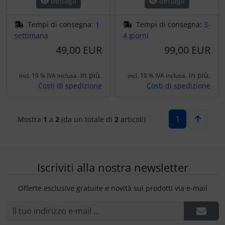
dettagli
dettagli
Ossigeno, gas e fuoco
Portachiavi
Tempi di consegna:
1
Tempi di consegna:
3-
Paracadute
Prodotti personalizzati
settimana
4 giorni
49,00 EUR
99,00 EUR
Pellicole di avvertimento e di protezione
Rilassamento
in più.
in più.
incl. 19 % IVA inclusa.
incl. 19 % IVA inclusa.
Pneumatici, tubi e co.
Teglia Aviator
Costi di spedizione
Costi di spedizione
Protezione e cura
Vessilli decorativi
1
Mostra
1
a
2
(da un totale di
2
articoli)
Pulitore per zanzare
Mappe di rilievo 3D
Speroni e ruote alari
Iscriviti alla nostra newsletter
Strumenti
Offerte esclusive gratuite e novità sui prodotti via e-mail
Tapes e sintonizzazione