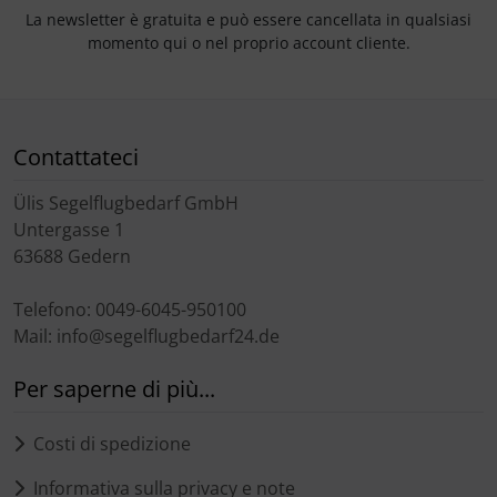
Trasponditore
La newsletter è gratuita e può essere cancellata in qualsiasi
momento qui o nel proprio account cliente.
Tubi, connettori....
Ugelli / sonde
Contattateci
Viti, dadi & co.
Ülis Segelflugbedarf GmbH
Untergasse 1
Varie
63688 Gedern
Telefono: 0049-6045-950100
Mail: info@segelflugbedarf24.de
Per saperne di più...
Costi di spedizione
Informativa sulla privacy e note