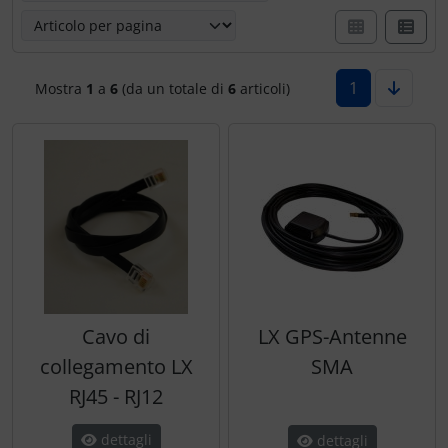
Ossigeno, gas e fuoco
Portachiavi
Paracadute
Prodotti personalizzati
1
Mostra
1
a
6
(da un totale di
6
articoli)
Pellicole di avvertimento e di protezione
Rilassamento
Pneumatici, tubi e co.
Teglia Aviator
Protezione e cura
Vessilli decorativi
Pulitore per zanzare
Mappe di rilievo 3D
Speroni e ruote alari
Cavo di
LX GPS-Antenne
Strumenti
collegamento LX
SMA
RJ45 - RJ12
Tapes e sintonizzazione
dettagli
dettagli