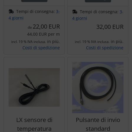
Trasponditore
Tempi di consegna:
3-
Tempi di consegna:
3-
4 giorni
4 giorni
Tubi, connettori....
22,00 EUR
32,00 EUR
da
44,00 EUR per m
Ugelli / sonde
in più.
in più.
incl. 19 % IVA inclusa.
incl. 19 % IVA inclusa.
Costi di spedizione
Costi di spedizione
Viti, dadi & co.
Varie
LX sensore di
Pulsante di invio
temperatura
standard