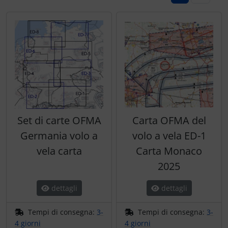
Ossigeno, gas e fuoco
Portachiavi
Paracadute
Prodotti personalizzati
Pellicole di avvertimento e di protezione
Rilassamento
Pneumatici, tubi e co.
Teglia Aviator
Protezione e cura
Vessilli decorativi
Set di carte OFMA
Carta OFMA del
Pulitore per zanzare
Mappe di rilievo 3D
Germania volo a
volo a vela ED-1
vela carta
Carta Monaco
Speroni e ruote alari
2025
Strumenti
dettagli
dettagli
Tapes e sintonizzazione
Tempi di consegna:
3-
Tempi di consegna:
3-
4 giorni
4 giorni