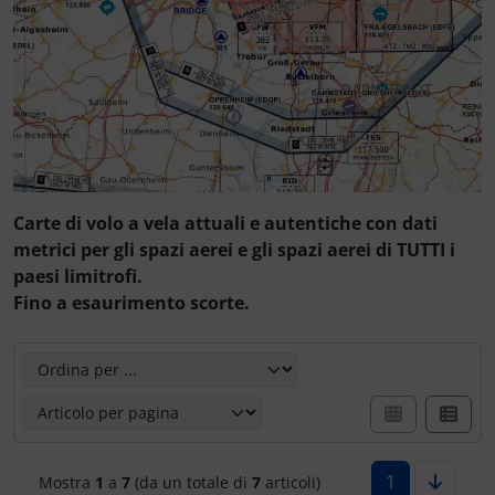
Letteratura / Libri
Cuffie, auricolari
Paracadutisti
Variometro
Camicie Flyer
Occhiali da aviatore
Elettricità, cavi e altro.
Cappelli termici
Orologi da pilota
ELT, trasmettitore di emergenza
Carte aeronautiche
Pedane per le ginocchia
FLARM® e ADS-B
Giochi di volo
Carte di volo a vela attuali e autentiche con dati
metrici per gli spazi aerei e gli spazi aerei di TUTTI i
Radio portatili
Funzionamento e manutenzione
Gioielli
paesi limitrofi.
Fino a esaurimento scorte.
Rifornimento e smaltimento
IMPACTFOAM
Immagini, arte, dipinti
Qui è possibile riordinare gli articoli seguenti e scegliere
Rilassamento
Montaggio e trasporto
Orologi da pilota
Varie
Navigazione
Per bambini piloti
1
Mostra
1
a
7
(da un totale di
7
articoli)