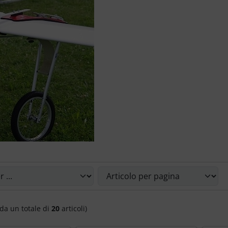
le riordinare gli articoli seguenti e scegliere tra una visual
da un totale di
20
articoli)