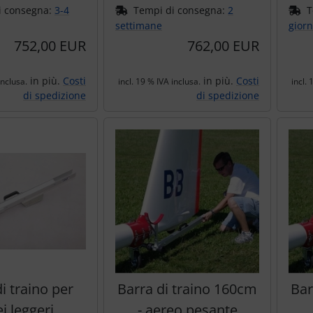
i consegna:
3-4
Tempi di consegna:
2
T
settimane
giorn
752,00 EUR
762,00 EUR
in più.
Costi
in più.
Costi
inclusa.
incl. 19 % IVA inclusa.
incl. 
di spedizione
di spedizione
i traino per
Barra di traino 160cm
Bar
i leggeri
- aereo pesante