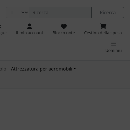
Ricerca
ngue
Il mio account
Blocco note
Cestino della spesa
Uominiü
olo
Attrezzatura per aeromobili