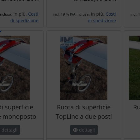
in più.
Costi
in più.
Costi
inclusa.
incl. 19 % IVA inclusa.
incl. 
di spedizione
di spedizione
i superficie
Ruota di superficie
Ru
e monoposto
TopLine a due posti
dettagli
dettagli