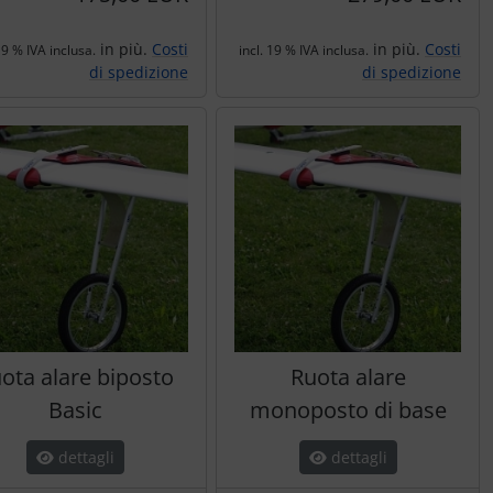
in più.
Costi
in più.
Costi
19 % IVA inclusa.
incl. 19 % IVA inclusa.
di spedizione
di spedizione
ota alare biposto
Ruota alare
Basic
monoposto di base
dettagli
dettagli