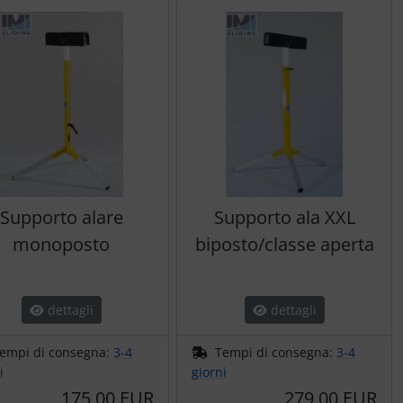
Supporto alare
Supporto ala XXL
monoposto
biposto/classe aperta
dettagli
dettagli
empi di consegna:
3-4
Tempi di consegna:
3-4
i
giorni
175,00 EUR
279,00 EUR