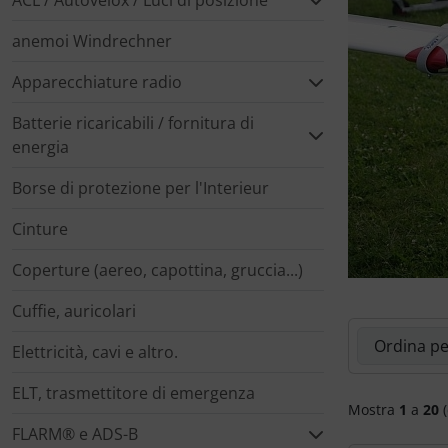
ACL / Autovelox / Luci di posizione
Marcatore di prezzo
anemoi Windrechner
Letteratura / Libri
Paracadutisti
Variometro
Camicie Flyer
Apparecchiature radio
Occhiali da aviatore
Cappelli termici
Batterie ricaricabili / fornitura di
Orologi da pilota
Carte aeronautiche
energia
Borse di protezione per l'Interieur
Pedane per le ginocchia
Giochi di volo
Cinture
Radio portatili
Gioielli
Coperture (aereo, capottina, gruccia...)
Rifornimento e smaltimento
Immagini, arte, dipinti
Cuffie, auricolari
Qui è possibi
Rilassamento
Orologi da pilota
Elettricità, cavi e altro.
ELT, trasmettitore di emergenza
Varie
Per bambini piloti
Mostra
1
a
20
(
FLARM® e ADS-B