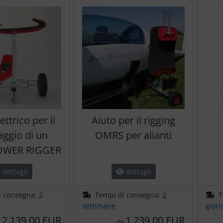
ettrico per il
Aiuto per il rigging
ggio di un
OMRS per alianti
OWER RIGGER
dettagli
dettagli
i consegna:
2
Tempi di consegna:
2
T
settimane
giorn
2.139,00 EUR
1.239,00 EUR
a
da