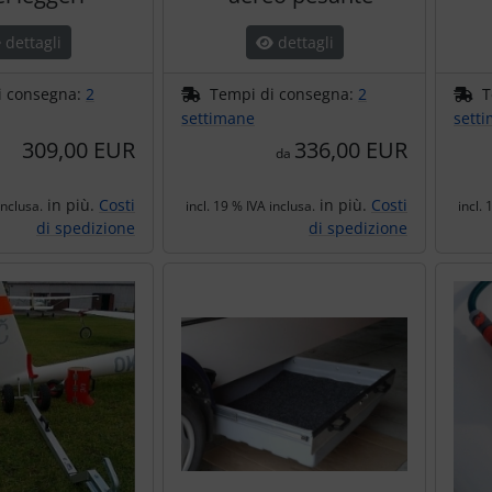
dettagli
dettagli
i consegna:
2
Tempi di consegna:
2
T
settimane
sett
309,00 EUR
336,00 EUR
da
in più.
Costi
in più.
Costi
inclusa.
incl. 19 % IVA inclusa.
incl. 
di spedizione
di spedizione