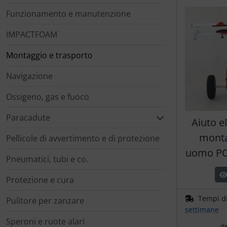
Portachiavi
Funzionamento e manutenzione
Prodotti personalizzati
IMPACTFOAM
Rilassamento
Montaggio e trasporto
Navigazione
Teglia Aviator
Ossigeno, gas e fuoco
Vessilli decorativi
Paracadute
Aiuto el
Mappe di rilievo 3D
monta
Pellicole di avvertimento e di protezione
uomo P
Pneumatici, tubi e co.
Protezione e cura
Tempi d
Pulitore per zanzare
settimane
Speroni e ruote alari
d