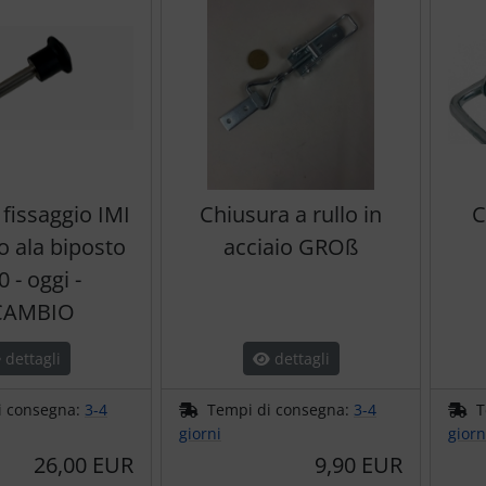
 fissaggio IMI
Chiusura a rullo in
C
o ala biposto
acciaio GROß
 - oggi -
CAMBIO
dettagli
dettagli
i consegna:
3-4
Tempi di consegna:
3-4
T
giorni
giorn
26,00 EUR
9,90 EUR