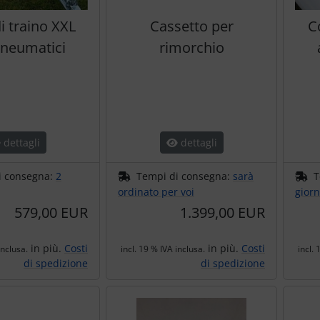
i traino XXL
Cassetto per
C
neumatici
rimorchio
dettagli
dettagli
i consegna:
2
Tempi di consegna:
sarà
T
ordinato per voi
giorn
579,00 EUR
1.399,00 EUR
in più.
Costi
in più.
Costi
inclusa.
incl. 19 % IVA inclusa.
incl. 
di spedizione
di spedizione