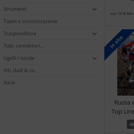
Strumenti
incl. 19 % IVA 
Tapes e sintonizzazione
Trasponditore
In alto
Tubi, connettori....
Ugelli / sonde
Viti, dadi & co.
Varie
Ruota d
Top Lin