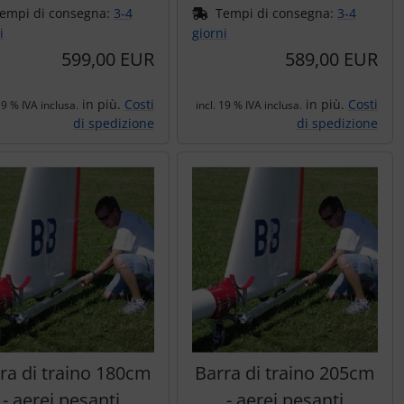
empi di consegna:
3-4
Tempi di consegna:
3-4
i
giorni
599,00 EUR
589,00 EUR
in più.
Costi
in più.
Costi
19 % IVA inclusa.
incl. 19 % IVA inclusa.
di spedizione
di spedizione
ra di traino 180cm
Barra di traino 205cm
- aerei pesanti
- aerei pesanti