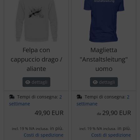
Trasponditore
Tubi, connettori....
Ugelli / sonde
Felpa con
Maglietta
Viti, dadi & co.
cappuccio drago /
"Anstaltsleitung"
aliante
uomo
Varie
dettagli
dettagli
Tempi di consegna:
2
Tempi di consegna:
2
settimane
settimane
49,90 EUR
29,90 EUR
da
in più.
in più.
incl. 19 % IVA inclusa.
incl. 19 % IVA inclusa.
Costi di spedizione
Costi di spedizione