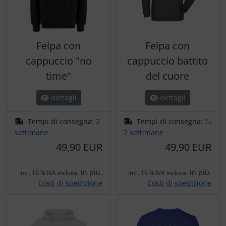
Ossigeno, gas e fuoco
Portachiavi
Paracadute
Prodotti personalizzati
Felpa con
Felpa con
Pellicole di avvertimento e di protezione
Rilassamento
cappuccio "no
cappuccio battito
time"
del cuore
Pneumatici, tubi e co.
Teglia Aviator
dettagli
dettagli
Protezione e cura
Vessilli decorativi
Tempi di consegna:
2
Tempi di consegna:
1-
Pulitore per zanzare
Mappe di rilievo 3D
settimane
2 settimane
49,90 EUR
49,90 EUR
Speroni e ruote alari
in più.
in più.
incl. 19 % IVA inclusa.
incl. 19 % IVA inclusa.
Strumenti
Costi di spedizione
Costi di spedizione
Tapes e sintonizzazione