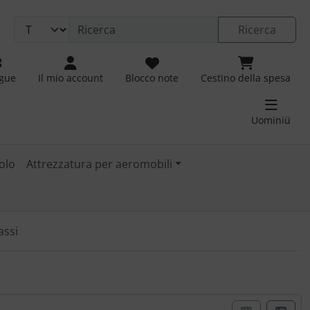
Ricerca
ngue
Il mio account
Blocco note
Cestino della spesa
Uominiü
olo
Attrezzatura per aeromobili
assi
izzazione a riquadro o a elenco.