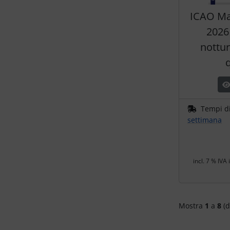
Trasponditore
ICAO Ma
2026
Tubi, connettori....
nottu
Ugelli / sonde
Viti, dadi & co.
Tempi d
Varie
settimana
incl. 7 % IVA 
Mostra
1
a
8
(d