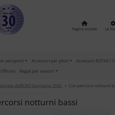
Pagina iniziale
Le li
per aeroporti
Accessori per piloti
Accessori ROTAX / S
Officina
Regali per aviatori
imentate dallICAO Germania 2026
Con percorsi notturni b
rcorsi notturni bassi
le riordinare gli articoli seguenti e scegliere tra una visual