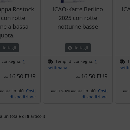
ppa Rostock
ICAO-Karte Berlino
IC
 con rotte
2025 con rotte
rne a bassa
notturne basse
quota.
dettagli
dettagli
i consegna:
1
Tempi di consegna:
1
T
settimana
sett
16,50 EUR
16,50 EUR
da
da
in più.
Costi
in più.
Costi
inclusa.
incl. 7 % IVA inclusa.
incl
di spedizione
di spedizione
a un totale di
8
articoli)