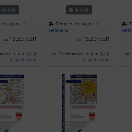
dettagli
dettagli
i consegna:
1
Tempi di consegna:
1
T
settimana
sett
16,50 EUR
16,50 EUR
da
da
in più.
Costi
in più.
Costi
inclusa.
incl. 7 % IVA inclusa.
incl
di spedizione
di spedizione