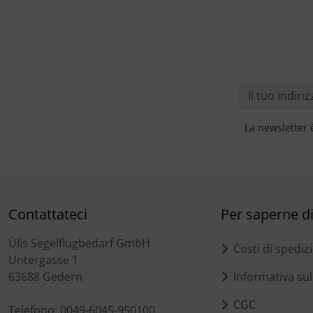
La newsletter 
Contattateci
Per saperne di 
Ülis Segelflugbedarf GmbH
Costi di spediz
Untergasse 1
63688 Gedern
Informativa sull
CGC
Telefono: 0049-6045-950100