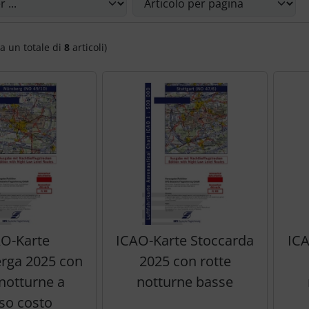
a un totale di
8
articoli)
O-Karte
ICAO-Karte Stoccarda
ICA
rga 2025 con
2025 con rotte
 notturne a
notturne basse
so costo