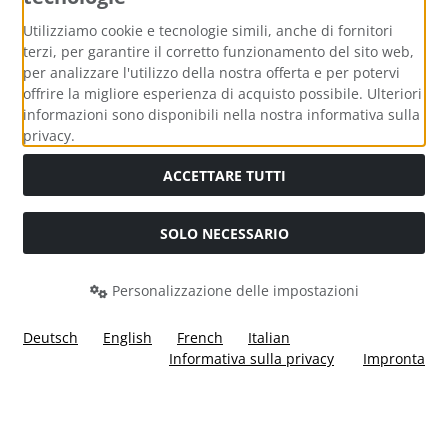
Metodi di pagamento
Utilizziamo cookie e tecnologie simili, anche di fornitori
terzi, per garantire il corretto funzionamento del sito web,
per analizzare l'utilizzo della nostra offerta e per potervi
offrire la migliore esperienza di acquisto possibile. Ulteriori
informazioni sono disponibili nella nostra informativa sulla
Media sociali
privacy.
ACCETTARE TUTTI
SOLO NECESSARIO
Modulo di recesso
Personalizzazione delle impostazioni
Deutsch
English
French
Italian
Informativa sulla privacy
Impronta
Tutti i prezzi incl. IVA più
Costi di spedizione
. I prezzi barrati