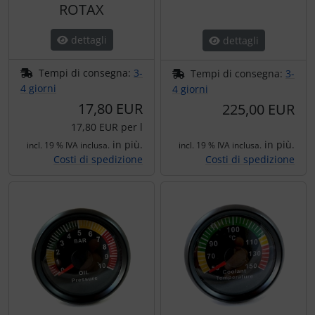
ROTAX
Trasponditore
dettagli
dettagli
Tubi, connettori....
Tempi di consegna:
3-
Tempi di consegna:
3-
Ugelli / sonde
4 giorni
4 giorni
17,80 EUR
225,00 EUR
Viti, dadi & co.
17,80 EUR per l
in più.
in più.
incl. 19 % IVA inclusa.
incl. 19 % IVA inclusa.
Varie
Costi di spedizione
Costi di spedizione