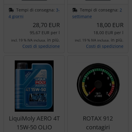
Ossigeno, gas e fuoco
Portachiavi
Tempi di consegna:
3-
Tempi di consegna:
2
Paracadute
Prodotti personalizzati
4 giorni
settimane
28,70 EUR
18,00 EUR
Pellicole di avvertimento e di protezione
Rilassamento
95,67 EUR per l
18,00 EUR per l
in più.
in più.
incl. 19 % IVA inclusa.
incl. 19 % IVA inclusa.
Pneumatici, tubi e co.
Teglia Aviator
Costi di spedizione
Costi di spedizione
Protezione e cura
Vessilli decorativi
Pulitore per zanzare
Mappe di rilievo 3D
Speroni e ruote alari
Strumenti
LiquiMoly AERO 4T
ROTAX 912
Tapes e sintonizzazione
15W-50 OLIO
contagiri