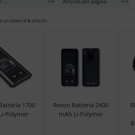
a un totale di
6
articoli)
atteria 1700
Rexon Batteria 2400
R
i-Polymer
mAh Li-Polymer
B