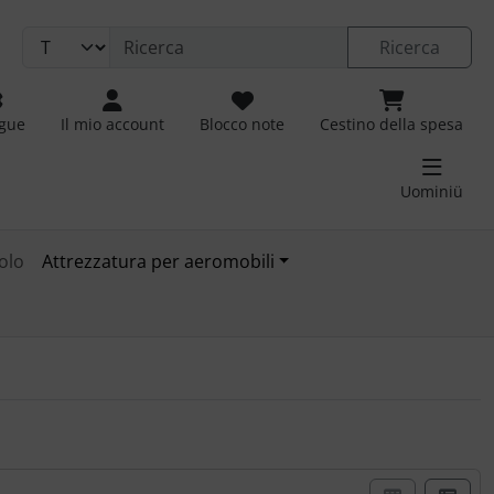
Ricerca
ngue
Il mio account
Blocco note
Cestino della spesa
Uominiü
olo
Attrezzatura per aeromobili
izzazione a riquadro o a elenco.