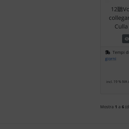
12聽Vo
collega
Culla 
Tempi d
giorni
incl. 19 % IVA 
Mostra
1
a
6
(d