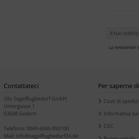
La newsletter 
Contattateci
Per saperne di 
Ülis Segelflugbedarf GmbH
Costi di spediz
Untergasse 1
63688 Gedern
Informativa sull
CGC
Telefono: 0049-6045-950100
Mail: info@segelflugbedarf24.de
Buono regalo