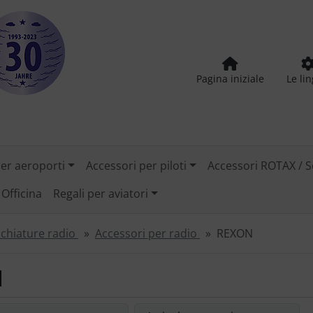
Pagina iniziale
Le li
per aeroporti
Accessori per piloti
Accessori ROTAX / S
Officina
Regali per aviatori
chiature radio
Accessori per radio
REXON
N
le riordinare gli articoli seguenti e scegliere tra una visual