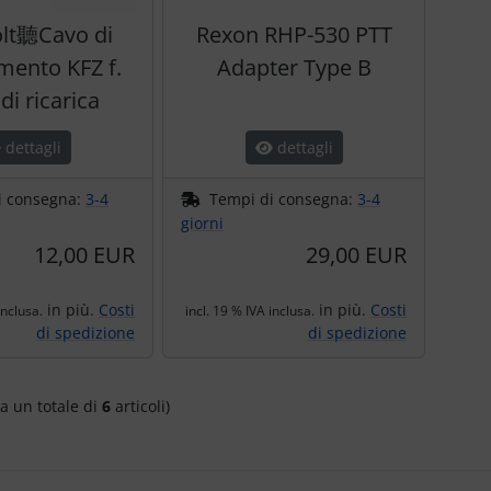
lt聽Cavo di
Rexon RHP-530 PTT
mento KFZ f.
Adapter Type B
di ricarica
dettagli
dettagli
i consegna:
3-4
Tempi di consegna:
3-4
giorni
12,00 EUR
29,00 EUR
in più.
Costi
in più.
Costi
inclusa.
incl. 19 % IVA inclusa.
di spedizione
di spedizione
a un totale di
6
articoli)