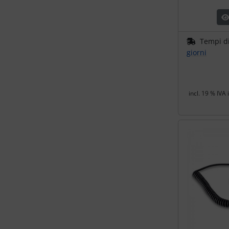
Portachiavi
Prodotti personalizzati
Tempi d
giorni
Rilassamento
Teglia Aviator
incl. 19 % IVA 
Vessilli decorativi
Mappe di rilievo 3D