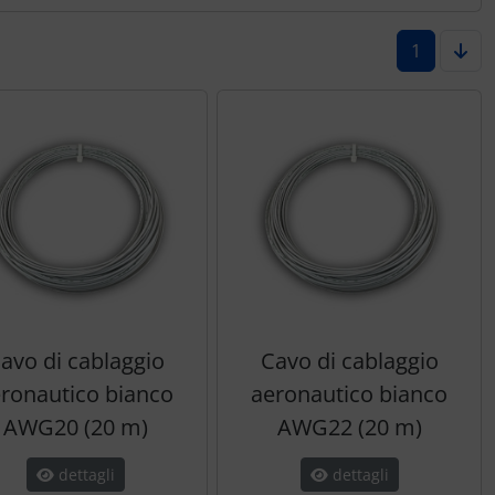
1
avo di cablaggio
Cavo di cablaggio
ronautico bianco
aeronautico bianco
AWG20 (20 m)
AWG22 (20 m)
dettagli
dettagli