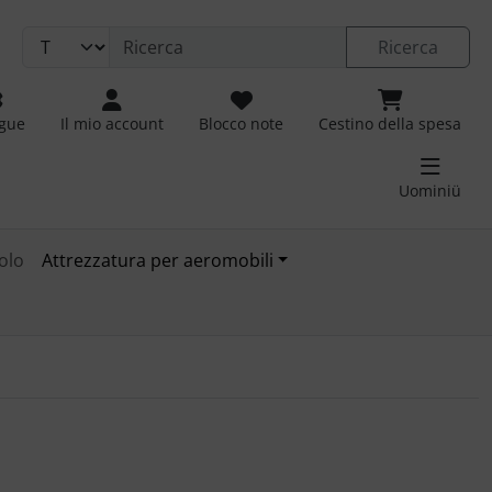
Ricerca
ngue
Il mio account
Blocco note
Cestino della spesa
Uominiü
olo
Attrezzatura per aeromobili