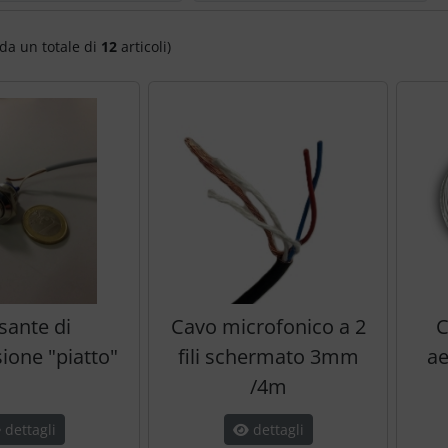
da un totale di
12
articoli)
sante di
Cavo microfonico a 2
C
ione "piatto"
fili schermato 3mm
ae
/4m
dettagli
dettagli