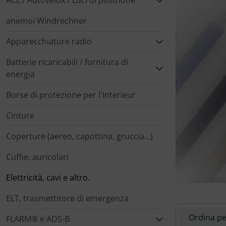
ACL / Autovelox / Luci di posizione
Marcatore di prezzo
anemoi Windrechner
Letteratura / Libri
Paracadutisti
Variometro
Camicie Flyer
Apparecchiature radio
Occhiali da aviatore
Cappelli termici
Batterie ricaricabili / fornitura di
Orologi da pilota
Carte aeronautiche
energia
Borse di protezione per l'Interieur
Pedane per le ginocchia
Giochi di volo
Cinture
Radio portatili
Gioielli
Coperture (aereo, capottina, gruccia...)
Rifornimento e smaltimento
Immagini, arte, dipinti
Cuffie, auricolari
Rilassamento
Orologi da pilota
Elettricità, cavi e altro.
ELT, trasmettitore di emergenza
Varie
Per bambini piloti
Qui è possibi
FLARM® e ADS-B