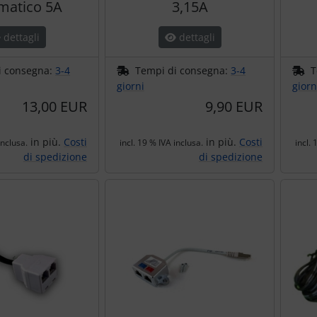
matico 5A
3,15A
dettagli
dettagli
i consegna:
3-4
Tempi di consegna:
3-4
T
giorni
giorn
13,00 EUR
9,90 EUR
in più.
Costi
in più.
Costi
inclusa.
incl. 19 % IVA inclusa.
incl. 
di spedizione
di spedizione