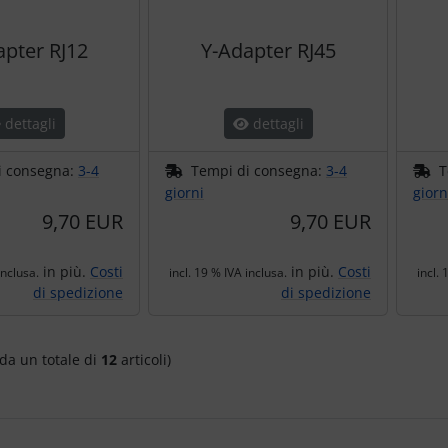
apter RJ12
Y-Adapter RJ45
dettagli
dettagli
i consegna:
3-4
Tempi di consegna:
3-4
T
giorni
giorn
9,70 EUR
9,70 EUR
in più.
Costi
in più.
Costi
inclusa.
incl. 19 % IVA inclusa.
incl. 
di spedizione
di spedizione
da un totale di
12
articoli)