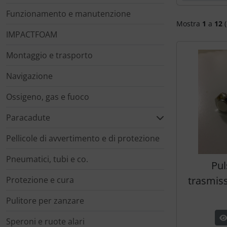
Portachiavi
Funzionamento e manutenzione
Mostra
1
a
12
(
Prodotti personalizzati
IMPACTFOAM
Rilassamento
Montaggio e trasporto
Navigazione
Teglia Aviator
Ossigeno, gas e fuoco
Vessilli decorativi
Paracadute
Mappe di rilievo 3D
Pellicole di avvertimento e di protezione
Pneumatici, tubi e co.
Pul
trasmiss
Protezione e cura
Pulitore per zanzare
Speroni e ruote alari