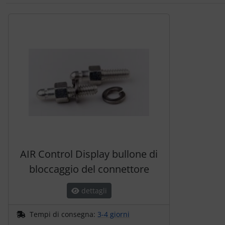
Segue uno slider dei prodotti: utilizzare il tasto tabulazion
AIR Control Display bullone di
bloccaggio del connettore
dettagli
Tempi di consegna:
3-4 giorni