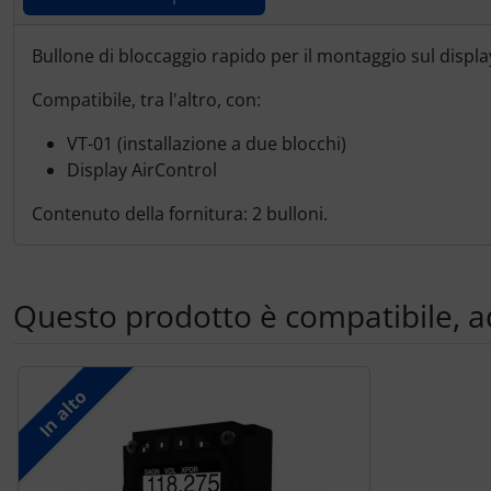
Portachiavi
Descrizione del prodotto
Bullone di bloccaggio rapido per il montaggio sul displa
Prodotti personalizzati
Compatibile, tra l'altro, con:
Rilassamento
VT-01 (installazione a due blocchi)
Display AirControl
Teglia Aviator
Contenuto della fornitura: 2 bulloni.
Vessilli decorativi
Mappe di rilievo 3D
Questo prodotto è compatibile, 
Segue uno slider dei prodotti: utilizzare il tasto tabulazion
In alto