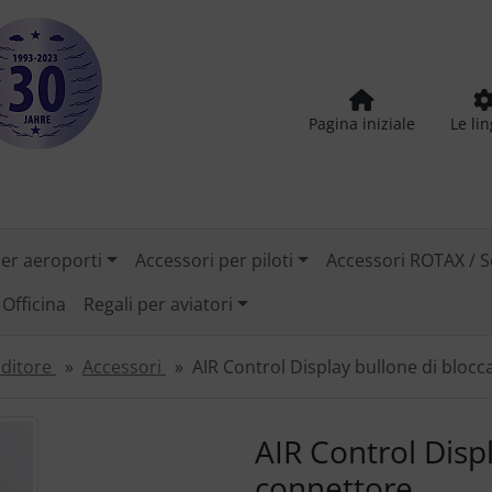
Pagina iniziale
Le li
per aeroporti
Accessori per piloti
Accessori ROTAX / S
Officina
Regali per aviatori
ditore
Accessori
AIR Control Display bullone di blocc
tilizzare i pulsanti "Indietro" e "Avanti" per navigare tra le
AIR Control Disp
connettore