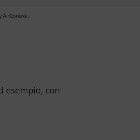
y AirControl,
ad esempio, con
e per navigare nei singoli articoli.