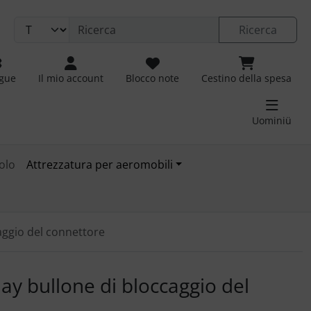
Ricerca
ngue
Il mio account
Blocco note
Cestino della spesa
Uominiü
olo
Attrezzatura per aeromobili
aggio del connettore
 immagini. Fare clic sull'immagine per ingrandirla.
lay bullone di bloccaggio del