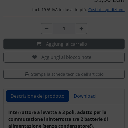
Portachiavi
incl. 19 % IVA inclusa. in più.
Costi di spedizione
Prodotti personalizzati
Rilassamento
Aggiungi al carrello
Teglia Aviator
Aggiungi al blocco note
Vessilli decorativi
Mappe di rilievo 3D
Stampa la scheda tecnica dell'articolo
Descrizione del prodotto
Download
Descrizione del prodotto
Interruttore a levetta a 3 poli, adatto per la
commutazione ininterrotta tra 2 batterie di
alimentazione (senza condensatore!).