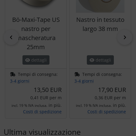
Bö-Maxi-Tape US
Nastro in tessuto
nastro per
largo 38 mm
indietro
mascheratura
pri
25mm
dettagli
dettagli
Tempi di consegna:
Tempi di consegna:
3-4 giorni
3-4 giorni
13,50 EUR
17,90 EUR
0,41 EUR per m
0,36 EUR per m
in più.
in più.
incl. 19 % IVA inclusa.
incl. 19 % IVA inclusa.
Costi di spedizione
Costi di spedizione
Ultima visualizzazione