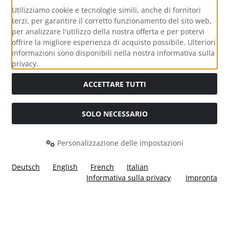
Utilizziamo cookie e tecnologie simili, anche di fornitori
terzi, per garantire il corretto funzionamento del sito web,
per analizzare l'utilizzo della nostra offerta e per potervi
offrire la migliore esperienza di acquisto possibile. Ulteriori
informazioni sono disponibili nella nostra informativa sulla
Media sociali
privacy.
ACCETTARE TUTTI
SOLO NECESSARIO
Modulo di recesso
Personalizzazione delle impostazioni
Deutsch
English
French
Italian
Informativa sulla privacy
Impronta
Tutti i prezzi incl. IVA più
Costi di spedizione
. I prezzi barrati
corrispondono al prezzo precedente a Ülis Segelflugbedarf