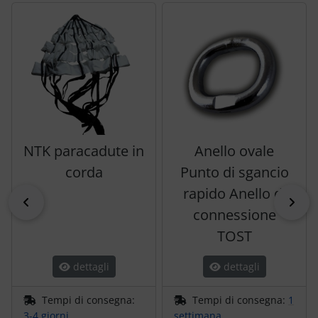
Segue uno slider dei prodotti: utilizzare il tasto tabulazion
NTK paracadute in
Anello ovale
corda
Punto di sgancio
rapido Anello di
indietro
pri
connessione
TOST
dettagli
dettagli
Tempi di consegna:
Tempi di consegna:
1
3-4 giorni
settimana