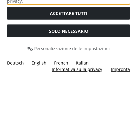
privacy.
ACCETTARE TUTTI
SOLO NECESSARIO
Modulo di recesso
Personalizzazione delle impostazioni
Deutsch
English
French
Italian
Informativa sulla privacy
Impronta
Tutti i prezzi incl. IVA più
Costi di spedizione
. I prezzi barrati
corrispondono al prezzo precedente a Ülis Segelflugbedarf
GmbH.
Ülis Segelflugbedarf GmbH © 2026 | Template © 2026 by Karl
i
alla eCommerce Shopsoftware © 2006 -2026