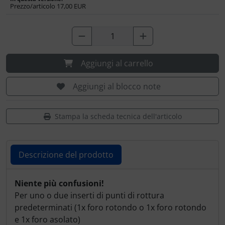
Prezzo/articolo
17,00 EUR
Trasponditore
Tubi, connettori....
Ugelli / sonde
Aggiungi al carrello
Viti, dadi & co.
Aggiungi al blocco note
Varie
Stampa la scheda tecnica dell'articolo
Descrizione del prodotto
Descrizione del prodotto
Niente più confusioni!
Per uno o due inserti di punti di rottura
predeterminati (1x foro rotondo o 1x foro rotondo
e 1x foro asolato)