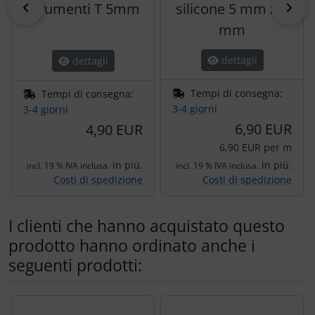
strumenti T 5mm
indietro
silicone 5 mm x 9
pri
mm
dettagli
dettagli
Tempi di consegna:
Tempi di consegna:
3-4 giorni
3-4 giorni
6,90 EUR
4,90 EUR
6,90 EUR per m
in più.
in più.
incl. 19 % IVA inclusa.
incl. 19 % IVA inclusa.
Costi di spedizione
Costi di spedizione
I clienti che hanno acquistato questo
prodotto hanno ordinato anche i
seguenti prodotti:
Segue uno slider dei prodotti: utilizzare il tasto tabulazion