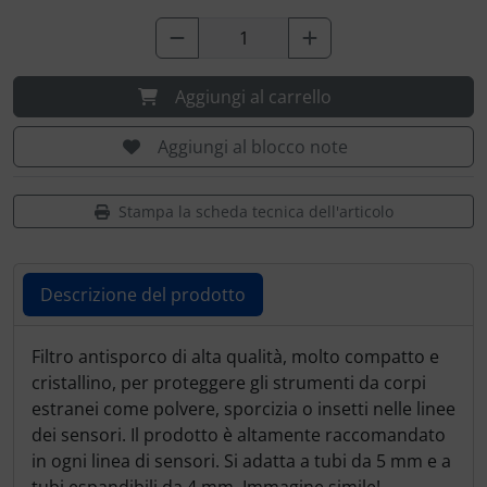
Portachiavi
Prodotti personalizzati
Aggiungi al carrello
Rilassamento
Aggiungi al blocco note
Teglia Aviator
Stampa la scheda tecnica dell'articolo
Vessilli decorativi
Mappe di rilievo 3D
Descrizione del prodotto
Descrizione del prodotto
Filtro antisporco di alta qualità, molto compatto e
cristallino, per proteggere gli strumenti da corpi
estranei come polvere, sporcizia o insetti nelle linee
dei sensori. Il prodotto è altamente raccomandato
in ogni linea di sensori. Si adatta a tubi da 5 mm e a