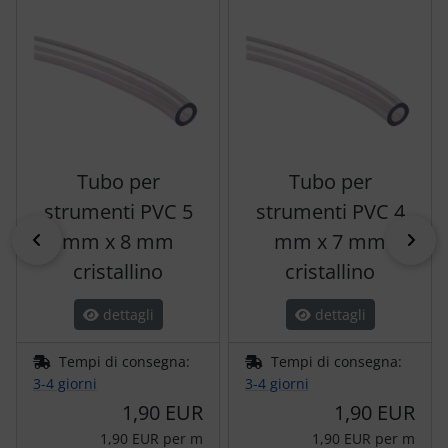
Tubo per
Tubo per
strumenti PVC 5
strumenti PVC 4
indietro
mm x 8 mm
mm x 7 mm
pri
cristallino
cristallino
dettagli
dettagli
Tempi di consegna:
Tempi di consegna:
3-4 giorni
3-4 giorni
1,90 EUR
1,90 EUR
1,90 EUR per m
1,90 EUR per m