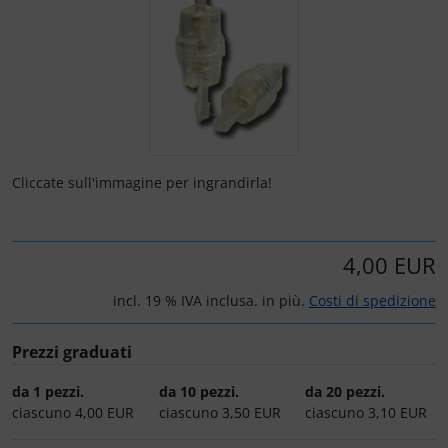
Marcatore di prezzo
Letteratura / Libri
Paracadutisti
Variometro
Camicie Flyer
Occhiali da aviatore
Cappelli termici
Orologi da pilota
Carte aeronautiche
Cliccate sull'immagine per ingrandirla!
Pedane per le ginocchia
Giochi di volo
Radio portatili
Gioielli
4,00 EUR
Rifornimento e smaltimento
Immagini, arte, dipinti
incl. 19 % IVA inclusa. in più.
Costi di spedizione
Rilassamento
Orologi da pilota
Prezzi graduati
da 1 pezzi.
da 10 pezzi.
da 20 pezzi.
Varie
Per bambini piloti
ciascuno 4,00 EUR
ciascuno 3,50 EUR
ciascuno 3,10 EUR