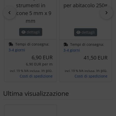
strumenti in
per abitacolo 250g
silicone 5 mm x 9
indietro
pri
mm
dettagli
dettagli
Tempi di consegna:
Tempi di consegna:
3-4 giorni
3-4 giorni
6,90 EUR
41,50 EUR
6,90 EUR per m
in più.
in più.
incl. 19 % IVA inclusa.
incl. 19 % IVA inclusa.
Costi di spedizione
Costi di spedizione
Ultima visualizzazione
Segue uno slider dei prodotti: utilizzare il tasto tabulazion