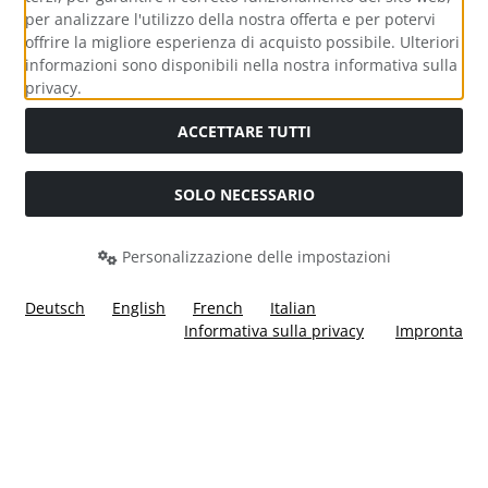
per analizzare l'utilizzo della nostra offerta e per potervi
offrire la migliore esperienza di acquisto possibile. Ulteriori
informazioni sono disponibili nella nostra informativa sulla
Media sociali
privacy.
ACCETTARE TUTTI
SOLO NECESSARIO
Modulo di recesso
Personalizzazione delle impostazioni
Deutsch
English
French
Italian
Informativa sulla privacy
Impronta
Tutti i prezzi incl. IVA più
Costi di spedizione
. I prezzi barrati
corrispondono al prezzo precedente a Ülis Segelflugbedarf
GmbH.
Ülis Segelflugbedarf GmbH © 2026 | Template © 2026 by Karl