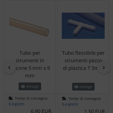
Segue uno slider dei prodotti: utilizzare il tasto tabulazion
Tubo per
Tubo flessibile per
strumenti in
strumenti pezzo
silicone 5 mm x 9
indietro
di plastica T 5mm
pri
mm
dettagli
dettagli
Tempi di consegna:
Tempi di consegna:
3-4 giorni
3-4 giorni
6,90 EUR
1,50 EUR