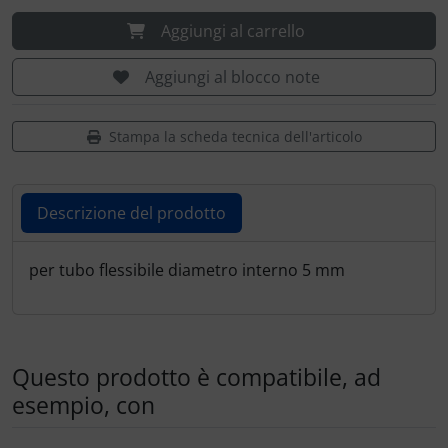
Portachiavi
Aggiungi al carrello
Prodotti personalizzati
Aggiungi al blocco note
Rilassamento
Stampa la scheda tecnica dell'articolo
Teglia Aviator
Vessilli decorativi
Descrizione del prodotto
Mappe di rilievo 3D
Descrizione del prodotto
per tubo flessibile diametro interno 5 mm
Questo prodotto è compatibile, ad
esempio, con