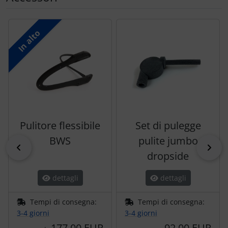
Segue uno slider dei prodotti: utilizzare il tasto tabulazion
In alto
Pulitore flessibile
Set di pulegge
BWS
pulite jumbo
indietro
pri
dropside
dettagli
dettagli
Tempi di consegna:
Tempi di consegna:
3-4 giorni
3-4 giorni
177,00 EUR
92,00 EUR