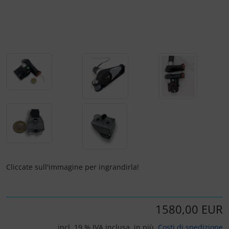
Portachiavi
Prodotti personalizzati
Rilassamento
Teglia Aviator
Vessilli decorativi
Mappe di rilievo 3D
Cliccate sull'immagine per ingrandirla!
1580,00 EUR
incl. 19 % IVA inclusa. in più.
Costi di spedizione