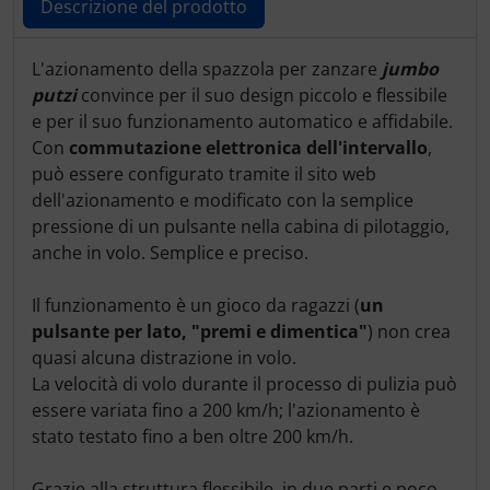
Descrizione del prodotto
Descrizione del prodotto
L'azionamento della spazzola per zanzare
jumbo
putzi
convince per il suo design piccolo e flessibile
e per il suo funzionamento automatico e affidabile.
Con
commutazione elettronica dell'intervallo
,
può essere configurato tramite il sito web
dell'azionamento e modificato con la semplice
pressione di un pulsante nella cabina di pilotaggio,
anche in volo. Semplice e preciso.
Il funzionamento è un gioco da ragazzi (
un
pulsante per lato, "premi e dimentica"
) non crea
quasi alcuna distrazione in volo.
La velocità di volo durante il processo di pulizia può
essere variata fino a 200 km/h; l'azionamento è
stato testato fino a ben oltre 200 km/h.
Grazie alla struttura flessibile, in due parti e poco