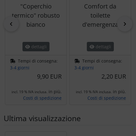
"Coperchio
Comfort da
termico" robusto
toilette
indietro
pri
bianco
d'emergenza
dettagli
dettagli
Tempi di consegna:
Tempi di consegna:
3-4 giorni
3-4 giorni
9,90 EUR
2,20 EUR
in più.
in più.
incl. 19 % IVA inclusa.
incl. 19 % IVA inclusa.
Costi di spedizione
Costi di spedizione
Ultima visualizzazione
Segue uno slider dei prodotti: utilizzare il tasto tabulazion