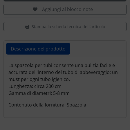
Trasponditore
Aggiungi al blocco note
Tubi, connettori....
Stampa la scheda tecnica dell'articolo
Ugelli / sonde
Viti, dadi & co.
Descrizione del prodotto
Varie
Descrizione del prodotto
La spazzola per tubi consente una pulizia facile e
accurata dell'interno del tubo di abbeveraggio: un
must per ogni tubo igienico.
Lunghezza: circa 200 cm
Gamma di diametri: 5-8 mm
Contenuto della fornitura: Spazzola