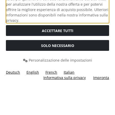
per analizzare l'utilizzo della nostra offerta e per potervi
offrire la migliore esperienza di acquisto possibile. Ulteriori
informazioni sono disponibili nella nostra informativa sulla
Media sociali
privacy.
ACCETTARE TUTTI
SOLO NECESSARIO
Modulo di recesso
Personalizzazione delle impostazioni
Deutsch
English
French
Italian
Informativa sulla privacy
Impronta
Tutti i prezzi incl. IVA più
Costi di spedizione
. I prezzi barrati
corrispondono al prezzo precedente a Ülis Segelflugbedarf
GmbH.
Ülis Segelflugbedarf GmbH © 2026 | Template © 2026 by Karl