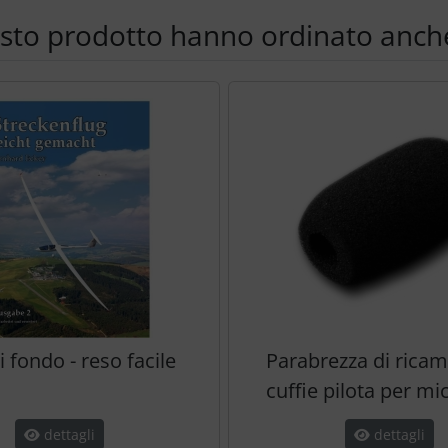
esto prodotto hanno ordinato anche
e per navigare nei singoli articoli.
i fondo - reso facile
Parabrezza di ricam
cuffie pilota per m
dettagli
dettagli