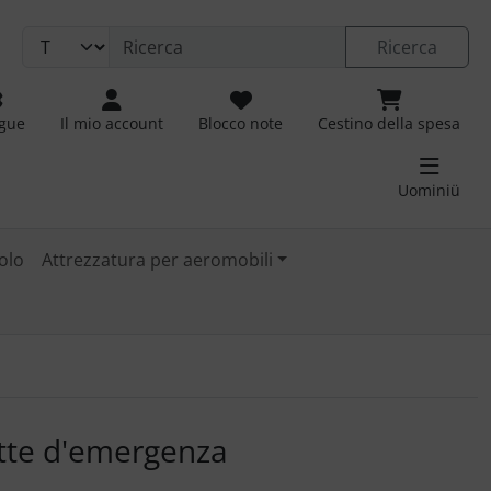
Ricerca
ngue
Il mio account
Blocco note
Cestino della spesa
Uominiü
olo
Attrezzatura per aeromobili
 immagini. Fare clic sull'immagine per ingrandirla.
ette d'emergenza