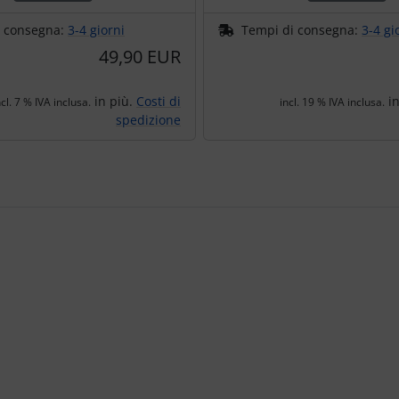
i consegna:
3-4 giorni
Tempi di consegna:
3-4 gi
49,90 EUR
in più.
Costi di
in
ncl. 7 % IVA inclusa.
incl. 19 % IVA inclusa.
spedizione
e per navigare nei singoli articoli.