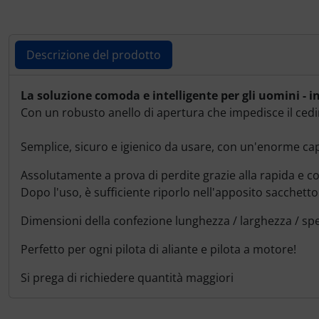
Ossigeno, gas e fuoco
Portachiavi
Paracadute
Prodotti personalizzati
Descrizione del prodotto
Pellicole di avvertimento e di protezione
Rilassamento
Descrizione del prodotto
La soluzione comoda e intelligente per gli uomini - i
Pneumatici, tubi e co.
Teglia Aviator
Con un robusto anello di apertura che impedisce il cedi
Semplice, sicuro e igienico da usare, con un'enorme cap
Protezione e cura
Vessilli decorativi
Assolutamente a prova di perdite grazie alla rapida e co
Pulitore per zanzare
Mappe di rilievo 3D
Dopo l'uso, è sufficiente riporlo nell'apposito sacchetto d
Speroni e ruote alari
Dimensioni della confezione lunghezza / larghezza / spe
Perfetto per ogni pilota di aliante e pilota a motore!
Strumenti
Si prega di richiedere quantità maggiori
Tapes e sintonizzazione