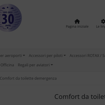
Pagina iniziale
Le li
per aeroporti
Accessori per piloti
Accessori ROTAX / S
Officina
Regali per aviatori
Comfort da toilette demergenza
tilizzare i pulsanti "Indietro" e "Avanti" per navigare tra le
Comfort da toil