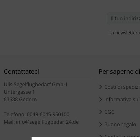
La newsletter 
Contattateci
Per saperne di 
Ülis Segelflugbedarf GmbH
Costi di spediz
Untergasse 1
63688 Gedern
Informativa sull
CGC
Telefono: 0049-6045-950100
Mail: info@segelflugbedarf24.de
Buono regalo
Contatto con n