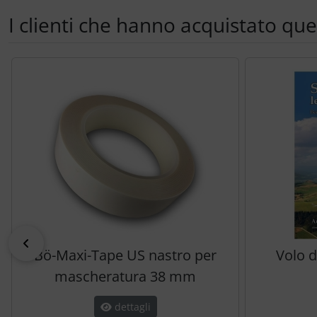
Trasponditore
I clienti che hanno acquistato qu
Tubi, connettori....
Segue uno slider dei prodotti: utilizzare il tasto tabulazion
Ugelli / sonde
Viti, dadi & co.
Varie
indietro
Bö-Maxi-Tape US nastro per
Volo d
mascheratura 38 mm
dettagli