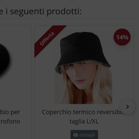
 i seguenti prodotti:
Offerta
14%
pri
bio per
Coperchio termico reversibile
icrofono
taglia L/XL
dettagli