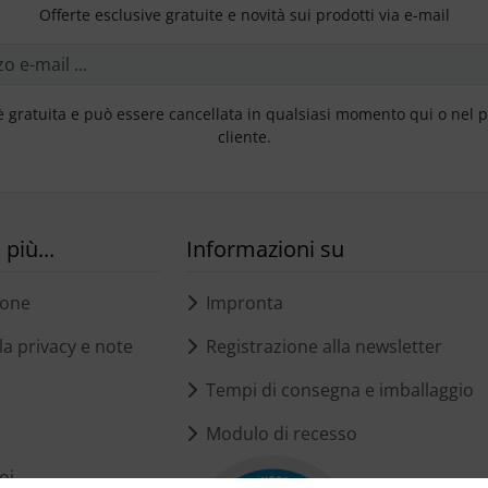
Offerte esclusive gratuite e novità sui prodotti via e-mail
è gratuita e può essere cancellata in qualsiasi momento qui o nel 
cliente.
più...
Informazioni su
ione
Impronta
a privacy e note
Registrazione alla newsletter
Tempi di consegna e imballaggio
Modulo di recesso
oi