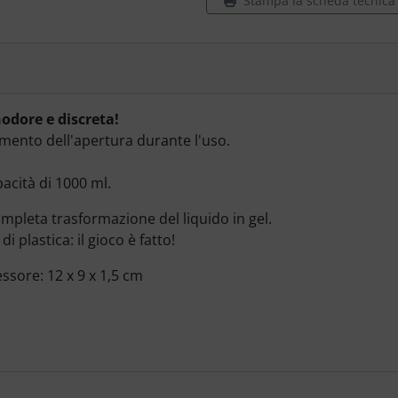
Stampa la scheda tecnica d
nodore e discreta!
mento dell'apertura durante l'uso.
acità di 1000 ml.
mpleta trasformazione del liquido in gel.
i plastica: il gioco è fatto!
ssore: 12 x 9 x 1,5 cm