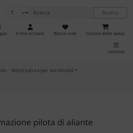
Ricerca
ngue
Il mio account
Blocco note
Cestino della spesa
Uominiü
olo
Attrezzatura per aeromobili
 immagini. Fare clic sull'immagine per ingrandirla.
rmazione pilota di aliante