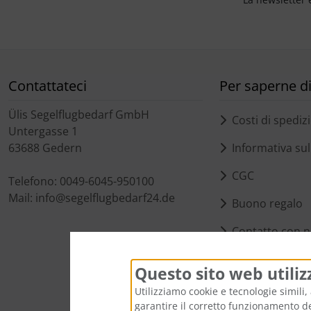
Contattateci
Per saperne di 
Ülis Segelflugbedarf GmbH
Costi di spediz
Untergasse 1
63688 Gedern
Informativa sull
CGC
Telefono: 0049-6045-950100
Mail: info@segelflugbedarf24.de
Buono regalo
Contatto con n
Impostazioni de
Questo sito web utiliz
Utilizziamo cookie e tecnologie simili, 
garantire il corretto funzionamento del