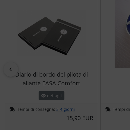
Trasponditore
Tubi, connettori....
Ugelli / sonde
Viti, dadi & co.
Varie
indietro
Diario di bordo del pilota di
aliante EASA Comfort
dettagli
Tempi di consegna:
3-4 giorni
Tempi d
15,90 EUR