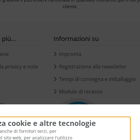
cliente.
più...
Informazioni su
ione
Impronta
a privacy e note
Registrazione alla newsletter
Tempi di consegna e imballaggio
Modulo di recesso
oi
i cookie
za cookie e altre tecnologie
anche di fornitori terzi, per
 sito web, per analizzare l'utilizzo