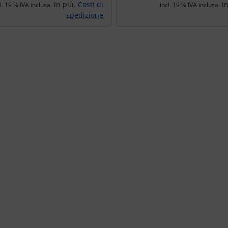
in più.
Costi di
in
l. 19 % IVA inclusa.
incl. 19 % IVA inclusa.
spedizione
e per navigare nei singoli articoli.