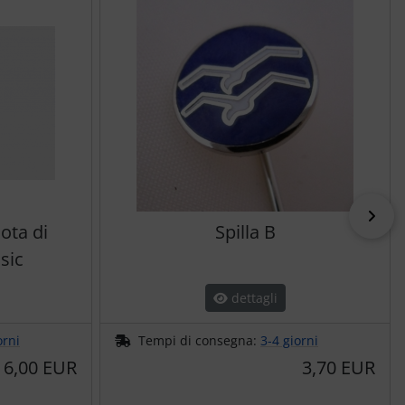
pri
lota di
Spilla B
sic
dettagli
orni
Tempi di consegna:
3-4 giorni
6,00 EUR
3,70 EUR