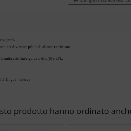
Stampa la scheda tecnica d
e vigenti.
nto per diventare pilota di aliante
certificato.
onformità alle linee guida LAPL(S) e SPL.
tà, lingua: tedesco
esto prodotto hanno ordinato anche
e per navigare nei singoli articoli.