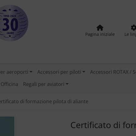
Pagina iniziale
Le li
per aeroporti
Accessori per piloti
Accessori ROTAX / S
Officina
Regali per aviatori
rtificato di formazione pilota di aliante
tilizzare i pulsanti "Indietro" e "Avanti" per navigare tra le
Certificato di fo