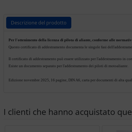
Ossigeno, gas e fuoco
Portachiavi
Paracadute
Prodotti personalizzati
Descrizione del prodotto
Pellicole di avvertimento e di protezione
Rilassamento
Descrizione del prodotto
Per l'ottenimento della licenza di pilota di aliante, conforme alle normativ
Pneumatici, tubi e co.
Teglia Aviator
Questo certificato di addestramento documenta le singole fasi dell'addestrame
Il certificato di addestramento può essere utilizzato per l'addestramento in c
Protezione e cura
Vessilli decorativi
Esiste un documento separato per l'addestramento dei piloti di motoaliante.
Pulitore per zanzare
Mappe di rilievo 3D
Edizione novembre 2025, 16 pagine, DIN A6, carta per documenti di alta quali
Speroni e ruote alari
Strumenti
I clienti che hanno acquistato qu
Tapes e sintonizzazione
Segue uno slider dei prodotti: utilizzare il tasto tabulazion