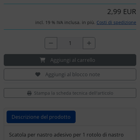
Ossigeno, gas e fuoco
Portachiavi
2,99 EUR
Paracadute
Prodotti personalizzati
incl. 19 % IVA inclusa. in più.
Costi di spedizione
Pellicole di avvertimento e di protezione
Rilassamento
Pneumatici, tubi e co.
Teglia Aviator
Aggiungi al carrello
Protezione e cura
Vessilli decorativi
Aggiungi al blocco note
Pulitore per zanzare
Mappe di rilievo 3D
Stampa la scheda tecnica dell'articolo
Speroni e ruote alari
Strumenti
Descrizione del prodotto
Tapes e sintonizzazione
Descrizione del prodotto
Scatola per nastro adesivo per 1 rotolo di nastro