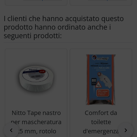
I clienti che hanno acquistato questo
prodotto hanno ordinato anche i
seguenti prodotti:
Segue uno slider dei prodotti: utilizzare il tasto tabulazion
Nitto Tape nastro
Comfort da
per mascheratura
toilette
indietro
pri
25 mm, rotolo
d'emergenza