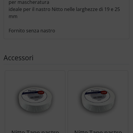
per mascheratura
Trasponditore
ideale per il nastro Nitto nelle larghezze di 19 e 25
mm
Tubi, connettori....
Fornito senza nastro
Ugelli / sonde
Viti, dadi & co.
Accessori
Varie
Segue uno slider dei prodotti: utilizzare il tasto tabulazion
Nitto Tape nastro
Nitto Tape nastro