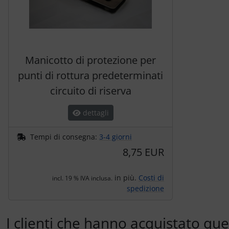
Trasponditore
Tubi, connettori....
Manicotto di protezione per
Ugelli / sonde
punti di rottura predeterminati
Viti, dadi & co.
circuito di riserva
Varie
dettagli
Tempi di consegna:
3-4 giorni
8,75 EUR
in più.
Costi di
incl. 19 % IVA inclusa.
spedizione
I clienti che hanno acquistato qu