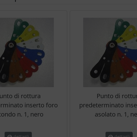
e per navigare nei singoli articoli.
unto di rottura
Punto di rottu
rminato inserto foro
predeterminato inse
tondo n. 1, nero
asolato n. 1, n
dettagli
dettagli