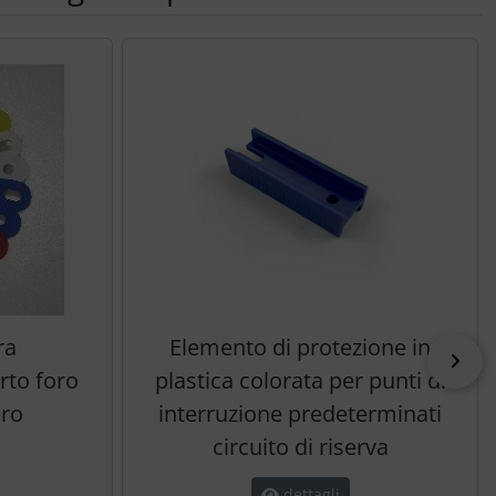
ra
Elemento di protezione in
pri
rto foro
plastica colorata per punti di
ero
interruzione predeterminati
circuito di riserva
dettagli