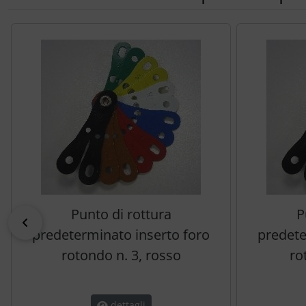
Segue uno slider dei prodotti: utilizzare il tasto tabulazion
Punto di rottura
P
indietro
predeterminato inserto foro
predete
rotondo n. 3, rosso
ro
dettagli