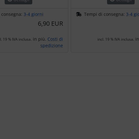
i consegna:
3-4 giorni
Tempi di consegna:
3-4 gi
6,90 EUR
in più.
Costi di
in
l. 19 % IVA inclusa.
incl. 19 % IVA inclusa.
spedizione
e per navigare nei singoli articoli.