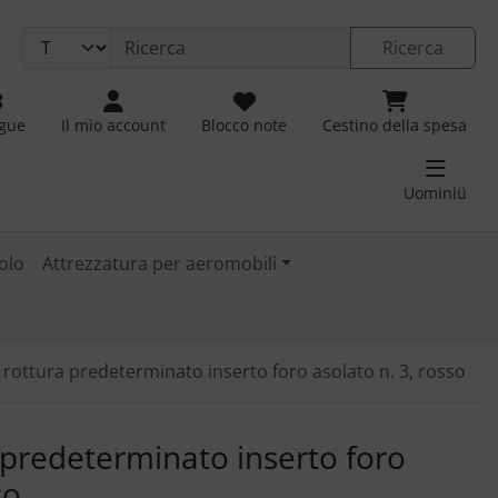
Ricerca
ngue
Il mio account
Blocco note
Cestino della spesa
Uominiü
olo
Attrezzatura per aeromobili
 rottura predeterminato inserto foro asolato n. 3, rosso
 immagini. Fare clic sull'immagine per ingrandirla.
 predeterminato inserto foro
so