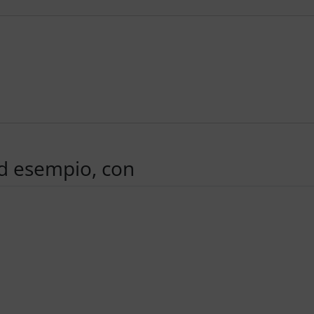
ad esempio, con
e per navigare nei singoli articoli.