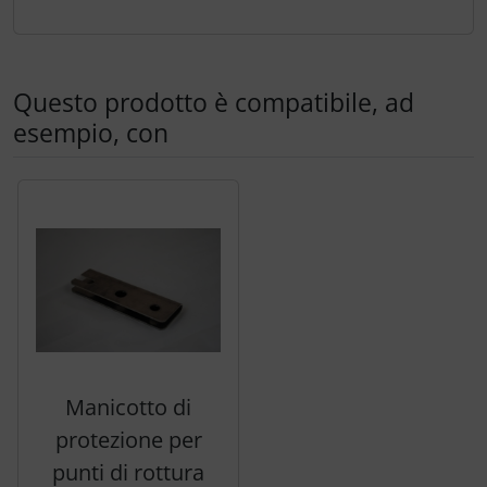
Trasponditore
Tubi, connettori....
Questo prodotto è compatibile, ad
esempio, con
Ugelli / sonde
Viti, dadi & co.
Segue uno slider dei prodotti: utilizzare il tasto tabulazion
Varie
Manicotto di
protezione per
punti di rottura