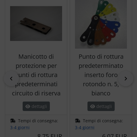
Manicotto di
Punto di rottura
protezione per
predeterminato
punti di rottura
inserto foro
indietro
pri
predeterminati
rotondo n. 5,
circuito di riserva
bianco
dettagli
dettagli
Tempi di consegna:
Tempi di consegna:
3-4 giorni
3-4 giorni
8,75 EUR
6,07 EUR