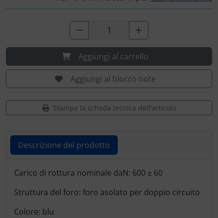
Ossigeno, gas e fuoco
Portachiavi
Paracadute
Prodotti personalizzati
Pellicole di avvertimento e di protezione
Rilassamento
Aggiungi al carrello
Pneumatici, tubi e co.
Teglia Aviator
Aggiungi al blocco note
Protezione e cura
Vessilli decorativi
Stampa la scheda tecnica dell'articolo
Pulitore per zanzare
Mappe di rilievo 3D
Descrizione del prodotto
Speroni e ruote alari
Descrizione del prodotto
Carico di rottura nominale daN: 600 ± 60
Strumenti
Struttura del foro: foro asolato per doppio circuito
Tapes e sintonizzazione
Colore: blu