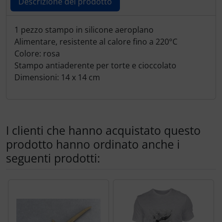
Descrizione del prodotto
Trasponditore
Descrizione del prodotto
1 pezzo stampo in silicone aeroplano
Tubi, connettori....
Alimentare, resistente al calore fino a 220°C
Colore: rosa
Ugelli / sonde
Stampo antiaderente per torte e cioccolato
Dimensioni: 14 x 14 cm
Viti, dadi & co.
Varie
I clienti che hanno acquistato questo
prodotto hanno ordinato anche i
seguenti prodotti:
Segue uno slider dei prodotti: utilizzare il tasto tabulazion