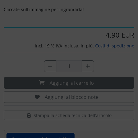
Ossigeno, gas e fuoco
Cliccate sull'immagine per ingrandirla!
Paracadute
Pellicole di avvertimento e di protezione
4,90 EUR
incl. 19 % IVA inclusa. in più.
Costi di spedizione
Pneumatici, tubi e co.
Protezione e cura
Pulitore per zanzare
Aggiungi al carrello
Speroni e ruote alari
Aggiungi al blocco note
Strumenti
Stampa la scheda tecnica dell'articolo
Tapes e sintonizzazione