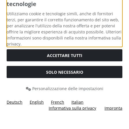
tecnologie
Metodi di pagamento
Utilizziamo cookie e tecnologie simili, anche di fornitori
terzi, per garantire il corretto funzionamento del sito web,
per analizzare l'utilizzo della nostra offerta e per potervi
offrire la migliore esperienza di acquisto possibile. Ulteriori
informazioni sono disponibili nella nostra informativa sulla
Media sociali
privacy.
ACCETTARE TUTTI
SOLO NECESSARIO
Modulo di recesso
Personalizzazione delle impostazioni
Deutsch
English
French
Italian
Informativa sulla privacy
Impronta
Tutti i prezzi incl. IVA più
Costi di spedizione
. I prezzi barrati