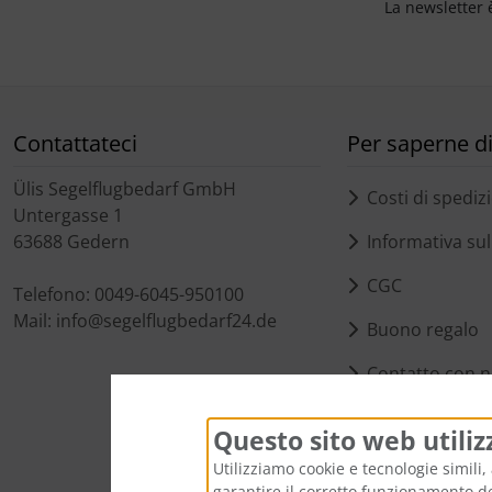
La newsletter 
Contattateci
Per saperne di 
Ülis Segelflugbedarf GmbH
Costi di spediz
Untergasse 1
63688 Gedern
Informativa sull
CGC
Telefono: 0049-6045-950100
Mail: info@segelflugbedarf24.de
Buono regalo
Contatto con n
Impostazioni de
Questo sito web utiliz
Utilizziamo cookie e tecnologie simili, 
garantire il corretto funzionamento del