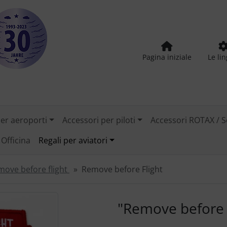
Pagina iniziale
Le li
per aeroporti
Accessori per piloti
Accessori ROTAX / S
Officina
Regali per aviatori
move before flight
Remove before Flight
tilizzare i pulsanti "Indietro" e "Avanti" per navigare tra le
"Remove before 