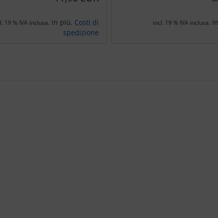
in più.
Costi di
in
l. 19 % IVA inclusa.
incl. 19 % IVA inclusa.
spedizione
e per navigare nei singoli articoli.