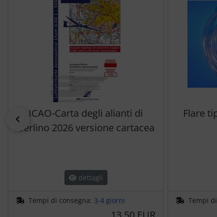
Trasponditore
Tubi, connettori....
Ugelli / sonde
Viti, dadi & co.
Varie
ICAO-Carta degli alianti di
Flare t
indietro
Berlino 2026 versione cartacea
dettagli
Tempi di consegna:
3-4 giorni
Tempi d
13,50 EUR