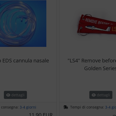
ip EDS cannula nasale
"LS4" Remove before 
Golden Serie
dettagli
dettagli
i consegna:
3-4 giorni
Tempi di consegna:
3-4 gi
11,90 EUR
d