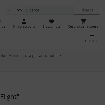
Ricerca
ngue
Il mio account
Blocco note
Cestino della spesa
Uominiü
olo
Attrezzatura per aeromobili
 immagini. Fare clic sull'immagine per ingrandirla.
Flight"