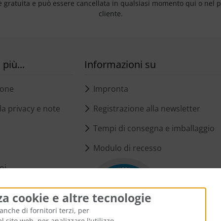
è gratuita e può essere cancellata in qualsiasi momento qui o nel 
cliente.
più...
Informazioni su
ione
Impronta
a privacy e note
Registrazione alla newsletter
Tempi di consegna e imballaggio
Modulo di recesso
oi
i cookie
za cookie e altre tecnologie
anche di fornitori terzi, per
 sito web, per analizzare l'utilizzo