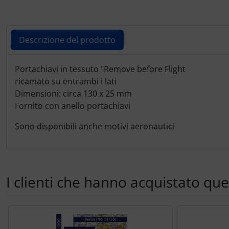
Ossigeno, gas e fuoco
Paracadute
Descrizione del prodotto
Pellicole di avvertimento e di protezione
Descrizione del prodotto
Portachiavi in tessuto "Remove before Flight
Pneumatici, tubi e co.
ricamato su entrambi i lati
Dimensioni: circa 130 x 25 mm
Fornito con anello portachiavi
Protezione e cura
Sono disponibili anche motivi aeronautici
Pulitore per zanzare
Speroni e ruote alari
I clienti che hanno acquistato qu
Strumenti
Segue uno slider dei prodotti: utilizzare il tasto tabulazion
Tapes e sintonizzazione