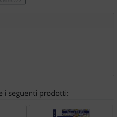
ell'articolo
 i seguenti prodotti: