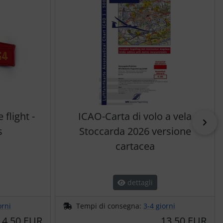
flight -
ICAO-Carta di volo a vela
pri
s
Stoccarda 2026 versione
cartacea
dettagli
orni
Tempi di consegna:
3-4 giorni
4,50 EUR
13,50 EUR
a