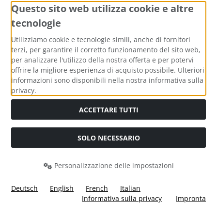
Questo sito web utilizza cookie e altre
tecnologie
La newsletter è gratuita e può essere cancellata in qualsiasi
Utilizziamo cookie e tecnologie simili, anche di fornitori
momento qui o nel proprio account cliente.
terzi, per garantire il corretto funzionamento del sito web,
per analizzare l'utilizzo della nostra offerta e per potervi
offrire la migliore esperienza di acquisto possibile. Ulteriori
informazioni sono disponibili nella nostra informativa sulla
privacy.
Contattateci
ACCETTARE TUTTI
Ülis Segelflugbedarf GmbH
Untergasse 1
SOLO NECESSARIO
63688 Gedern
Telefono: 0049-6045-950100
Personalizzazione delle impostazioni
Mail: info@segelflugbedarf24.de
Deutsch
English
French
Italian
Per saperne di più...
Informativa sulla privacy
Impronta