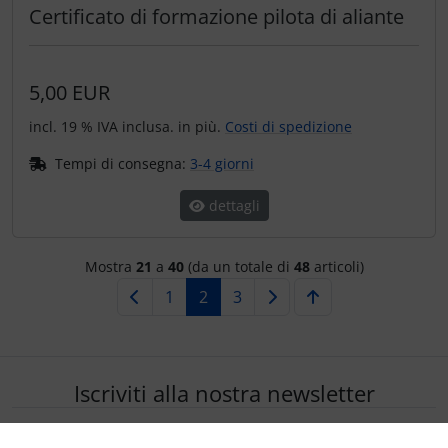
Certificato di formazione pilota di aliante
5,00 EUR
incl. 19 % IVA inclusa. in più.
Costi di spedizione
Tempi di consegna:
3-4 giorni
dettagli
Mostra
21
a
40
(da un totale di
48
articoli)
1
2
3
Iscriviti alla nostra newsletter
Offerte esclusive gratuite e novità sui prodotti via e-mail