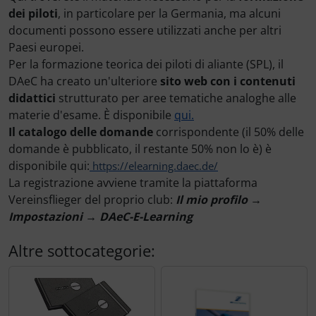
Marcatore di prezzo
dei piloti
, in particolare per la Germania, ma alcuni
documenti possono essere utilizzati anche per altri
Letteratura / Libri
Cuffie, auricolari
Paracadutisti
Variometro
Camicie Flyer
Paesi europei.
Per la formazione teorica dei piloti di aliante (SPL), il
Occhiali da aviatore
Elettricità, cavi e altro.
Cappelli termici
DAeC ha creato un'ulteriore
sito web con i contenuti
didattici
strutturato per aree tematiche analoghe alle
Orologi da pilota
ELT, trasmettitore di emergenza
Carte aeronautiche
materie d'esame. È disponibile
qui.
Il catalogo delle domande
corrispondente (il 50% delle
Pedane per le ginocchia
FLARM® e ADS-B
Giochi di volo
domande è pubblicato, il restante 50% non lo è) è
disponibile qui:
https://elearning.daec.de/
Radio portatili
Funzionamento e manutenzione
Gioielli
La registrazione avviene tramite la piattaforma
Vereinsflieger del proprio club:
Il mio profilo →
Rifornimento e smaltimento
IMPACTFOAM
Immagini, arte, dipinti
Impostazioni → DAeC-E-Learning
Rilassamento
Montaggio e trasporto
Orologi da pilota
Altre sottocategorie:
Varie
Navigazione
Per bambini piloti