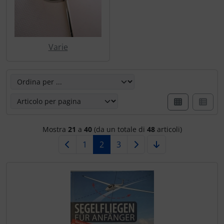
Varie
Qui è possibile riordinare gli articoli seguenti e scegliere
Mostra
21
a
40
(da un totale di
48
articoli)
1
2
3