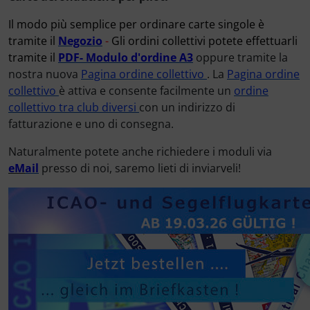
Marcatore di prezzo
Il modo più semplice per ordinare carte singole è
Letteratura / Libri
Cuffie, auricolari
Paracadutisti
Variometro
Camicie Flyer
tramite il
Negozio
-
Gli ordini collettivi potete effettuarli
tramite il
PDF-
Modulo d'ordine
A3
oppure tramite la
Occhiali da aviatore
Elettricità, cavi e altro.
Cappelli termici
nostra nuova
Pagina ordine collettivo
. La
Pagina ordine
collettivo
è attiva e consente facilmente un
ordine
Orologi da pilota
ELT, trasmettitore di emergenza
Carte aeronautiche
collettivo tra club diversi
con un indirizzo di
fatturazione e uno di consegna.
Pedane per le ginocchia
FLARM® e ADS-B
Giochi di volo
Naturalmente potete anche richiedere i moduli via
eM
ail
presso di noi, saremo lieti di inviarveli!
Radio portatili
Funzionamento e manutenzione
Gioielli
Rifornimento e smaltimento
IMPACTFOAM
Immagini, arte, dipinti
Rilassamento
Montaggio e trasporto
Orologi da pilota
Varie
Navigazione
Per bambini piloti