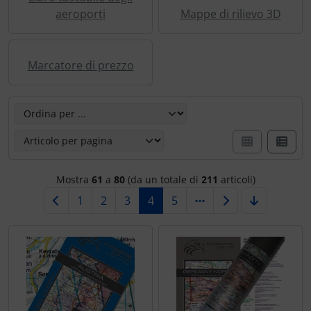
aeroporti
Mappe di rilievo 3D
Marcatore di prezzo
Qui è possibile riordinare gli articoli seguenti e scegliere
Mostra
61
a
80
(da un totale di
211
articoli)
1
2
3
4
5