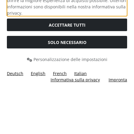
offrire la migliore esperienza di acquisto possibile. Ulteriori
informazioni sono disponibili nella nostra informativa sulla
Media sociali
privacy.
ACCETTARE TUTTI
SOLO NECESSARIO
Modulo di recesso
Personalizzazione delle impostazioni
Deutsch
English
French
Italian
Informativa sulla privacy
Impronta
Tutti i prezzi incl. IVA più
Costi di spedizione
. I prezzi barrati
corrispondono al prezzo precedente a Ülis Segelflugbedarf
GmbH.
Ülis Segelflugbedarf GmbH © 2026 | Template © 2026 by Karl
i
alla eCommerce Shopsoftware © 2006 -2026