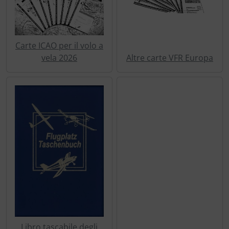
Trasponditore
Tubi, connettori....
Carte ICAO per il volo a
vela 2026
Altre carte VFR Europa
Ugelli / sonde
Viti, dadi & co.
Varie
Libro tascabile degli