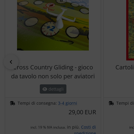
Trasponditore
Tubi, connettori....
Ugelli / sonde
Viti, dadi & co.
indietro
Varie
Cross Country Gliding - gioco
Cartoli
da tavolo non solo per aviatori
dettagli
Tempi di consegna:
3-4 giorni
Tempi d
29,00 EUR
in più.
Costi di
incl. 19 % IVA inclusa.
inc
spedizione