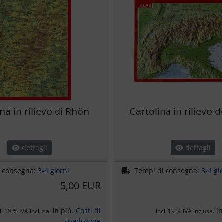
na in rilievo di Rhön
Cartolina in rilievo d
dettagli
dettagli
i consegna:
3-4 giorni
Tempi di consegna:
3-4 gi
5,00 EUR
in più.
Costi di
in
l. 19 % IVA inclusa.
incl. 19 % IVA inclusa.
spedizione