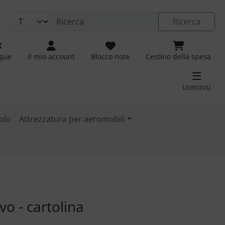
Ricerca
ngue
Il mio account
Blocco note
Cestino della spesa
Uominiü
olo
Attrezzatura per aeromobili
 immagini. Fare clic sull'immagine per ingrandirla.
vo - cartolina