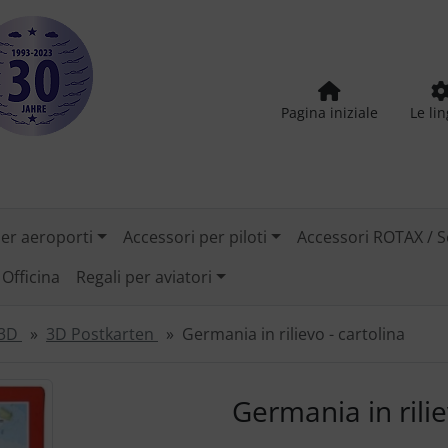
Pagina iniziale
Le li
per aeroporti
Accessori per piloti
Accessori ROTAX / S
Officina
Regali per aviatori
 3D
3D Postkarten
Germania in rilievo - cartolina
tilizzare i pulsanti "Indietro" e "Avanti" per navigare tra le
Germania in rilie