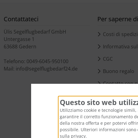
Contattateci
Per saperne di 
Ülis Segelflugbedarf GmbH
Costi di spediz
Untergasse 1
63688 Gedern
Informativa sull
CGC
Telefono: 0049-6045-950100
Mail: info@segelflugbedarf24.de
Buono regalo
Contatto con n
Impostazioni de
Questo sito web utiliz
Utilizziamo cookie e tecnologie simili, 
garantire il corretto funzionamento del
della nostra offerta e per potervi offr
possibile. Ulteriori informazioni sono 
sulla privacy.