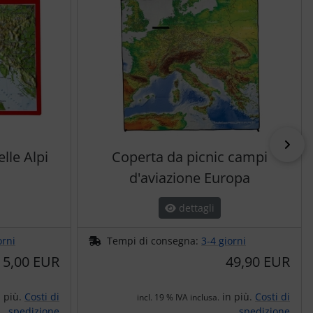
pri
elle Alpi
Coperta da picnic campi
d'aviazione Europa
dettagli
orni
Tempi di consegna:
3-4 giorni
5,00 EUR
49,90 EUR
 più.
Costi di
in più.
Costi di
incl. 19 % IVA inclusa.
spedizione
spedizione