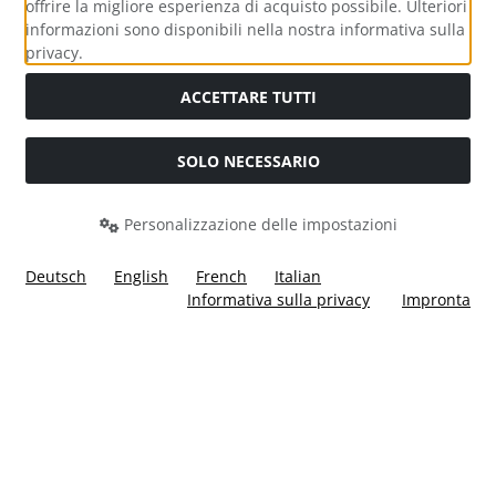
offrire la migliore esperienza di acquisto possibile. Ulteriori
informazioni sono disponibili nella nostra informativa sulla
Media sociali
privacy.
ACCETTARE TUTTI
SOLO NECESSARIO
Modulo di recesso
Personalizzazione delle impostazioni
Deutsch
English
French
Italian
Informativa sulla privacy
Impronta
Tutti i prezzi incl. IVA più
Costi di spedizione
. I prezzi barrati
corrispondono al prezzo precedente a Ülis Segelflugbedarf
GmbH.
Ülis Segelflugbedarf GmbH © 2026 | Template © 2026 by Karl
i
alla eCommerce Shopsoftware © 2006 -2026