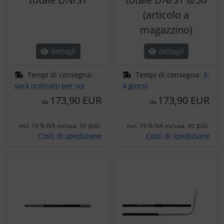
Portachiavi
(articolo a
Prodotti personalizzati
magazzino)
dettagli
dettagli
Rilassamento
Tempi di consegna:
Tempi di consegna:
3-
Teglia Aviator
sarà ordinato per voi
4 giorni
173,90 EUR
173,90 EUR
da
da
Vessilli decorativi
in più.
in più.
incl. 19 % IVA inclusa.
incl. 19 % IVA inclusa.
Mappe di rilievo 3D
Costi di spedizione
Costi di spedizione