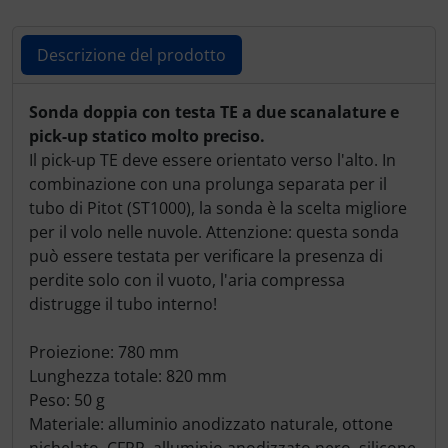
Descrizione del prodotto
Descrizione del prodotto
Sonda doppia con testa TE a due scanalature e
pick-up statico molto preciso.
Il pick-up TE deve essere orientato verso l'alto. In
combinazione con una prolunga separata per il
tubo di Pitot (ST1000), la sonda è la scelta migliore
per il volo nelle nuvole. Attenzione: questa sonda
può essere testata per verificare la presenza di
perdite solo con il vuoto, l'aria compressa
distrugge il tubo interno!
Proiezione: 780 mm
Lunghezza totale: 820 mm
Peso: 50 g
Materiale: alluminio anodizzato naturale, ottone
nichelato, CFRP, alluminio anodizzato nero, silicone