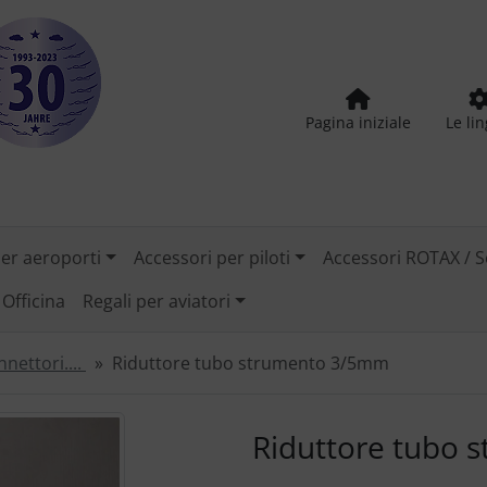
Pagina iniziale
Le li
per aeroporti
Accessori per piloti
Accessori ROTAX / S
Officina
Regali per aviatori
nnettori....
Riduttore tubo strumento 3/5mm
tilizzare i pulsanti "Indietro" e "Avanti" per navigare tra le
Riduttore tubo