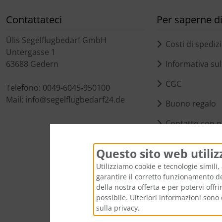
Contattateci
Per saperne di 
Ülis Segelflugbedarf GmbH
Costi di spediz
Untergasse 1
63688 Gedern
Informativa sull
CGC
Telefono: 0049-6045-950100
Mail: info@segelflugbedarf24.de
Buono regalo
Contatto con n
Impostazioni de
Questo sito web utiliz
Utilizziamo cookie e tecnologie simili, 
garantire il corretto funzionamento del
della nostra offerta e per potervi offr
possibile. Ulteriori informazioni sono 
sulla privacy.