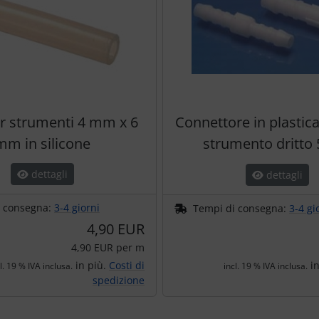
r strumenti 4 mm x 6
Connettore in plastic
mm in silicone
strumento dritt
dettagli
dettagli
i consegna:
3-4 giorni
Tempi di consegna:
3-4 gi
4,90 EUR
4,90 EUR per m
in più.
Costi di
in
l. 19 % IVA inclusa.
incl. 19 % IVA inclusa.
spedizione