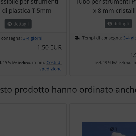
ssibile per strumenti
Tubo per strumenti 
 di plastica T 5mm
x 8 mm cristall
dettagli
dettagli
Tempi di consegna:
3-4 gi
i consegna:
3-4 giorni
1,50 EUR
1,
in più.
Costi di
in
l. 19 % IVA inclusa.
incl. 19 % IVA inclusa.
spedizione
esto prodotto hanno ordinato anche
e per navigare nei singoli articoli.