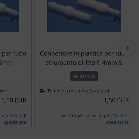
pri
a per tubo
Connettore in plastica per tubo
o 5mm
strumento diritto f. 4mm S
dettagli
orni
Tempi di consegna:
3-4 giorni
1,50 EUR
1,50 EUR
 più.
Costi di
in più.
Costi di
incl. 19 % IVA inclusa.
spedizione
spedizione