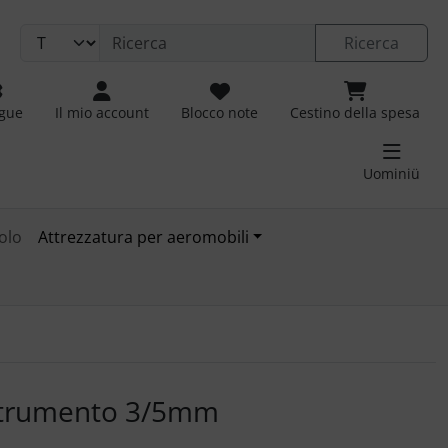
Ricerca
ngue
Il mio account
Blocco note
Cestino della spesa
Uominiü
olo
Attrezzatura per aeromobili
 immagini. Fare clic sull'immagine per ingrandirla.
 strumento 3/5mm