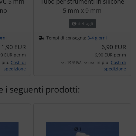
PVC 5 mm
Tubo per strumenti in silicone
ino
5 mm x 9 mm
dettagli
orni
Tempi di consegna:
3-4 giorni
1,90 EUR
6,90 EUR
90 EUR per m
6,90 EUR per m
 più.
Costi di
in più.
Costi di
incl. 19 % IVA inclusa.
spedizione
spedizione
 i seguenti prodotti: