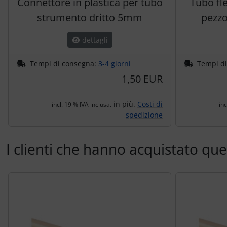
Connettore in plastica per tubo
Tubo fle
strumento dritto 5mm
pezzo
dettagli
Tempi di consegna:
3-4 giorni
Tempi d
1,50 EUR
in più.
Costi di
incl. 19 % IVA inclusa.
inc
spedizione
I clienti che hanno acquistato qu
Segue uno slider dei prodotti: utilizzare il tasto tabulazion