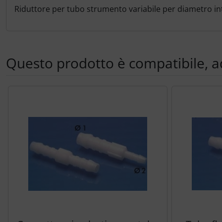
Portachiavi
Descrizione del prodotto
Riduttore per tubo strumento variabile per diametro 
Prodotti personalizzati
Rilassamento
Questo prodotto è compatibile, 
Teglia Aviator
Segue uno slider dei prodotti: utilizzare il tasto tabulazion
Vessilli decorativi
Mappe di rilievo 3D