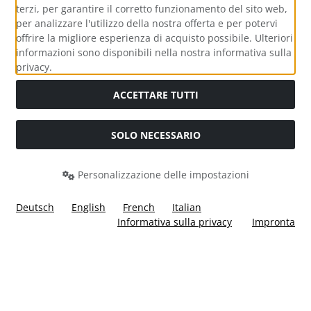
terzi, per garantire il corretto funzionamento del sito web,
per analizzare l'utilizzo della nostra offerta e per potervi
offrire la migliore esperienza di acquisto possibile. Ulteriori
informazioni sono disponibili nella nostra informativa sulla
Media sociali
privacy.
ACCETTARE TUTTI
SOLO NECESSARIO
Modulo di recesso
Personalizzazione delle impostazioni
Deutsch
English
French
Italian
Informativa sulla privacy
Impronta
Tutti i prezzi incl. IVA più
Costi di spedizione
. I prezzi barrati
corrispondono al prezzo precedente a Ülis Segelflugbedarf
GmbH.