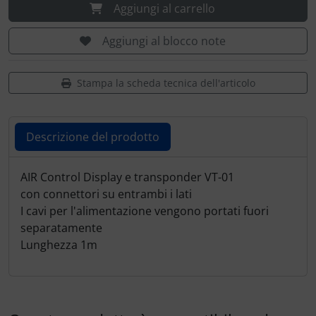
Portachiavi
Aggiungi al carrello
Prodotti personalizzati
Aggiungi al blocco note
Rilassamento
Stampa la scheda tecnica dell'articolo
Teglia Aviator
Descrizione del prodotto
Vessilli decorativi
Descrizione del prodotto
AIR Control Display e transponder VT-01
Mappe di rilievo 3D
con connettori su entrambi i lati
I cavi per l'alimentazione vengono portati fuori
separatamente
Lunghezza 1m