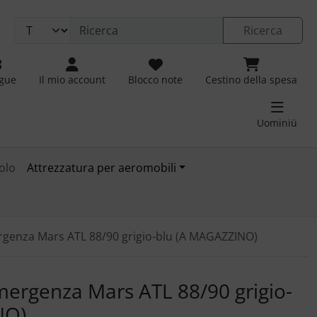
Ricerca
ngue
Il mio account
Blocco note
Cestino della spesa
Uominiü
olo
Attrezzatura per aeromobili
rgenza Mars ATL 88/90 grigio-blu (A MAGAZZINO)
 immagini. Fare clic sull'immagine per ingrandirla.
mergenza Mars ATL 88/90 grigio-
NO)