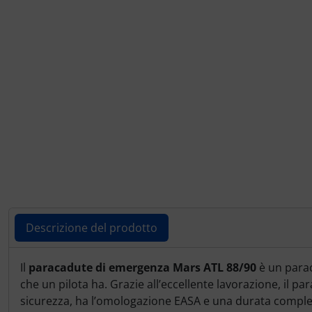
Portachiavi
Prodotti personalizzati
Rilassamento
Teglia Aviator
Vessilli decorativi
Mappe di rilievo 3D
Descrizione del prodotto
Descrizione del prodotto
Il
paracadute di emergenza Mars ATL 88/90
è un parac
che un pilota ha. Grazie all’eccellente lavorazione, il
sicurezza, ha l’omologazione EASA e una durata comples