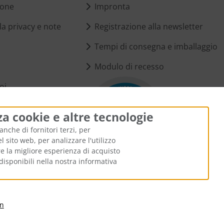
ione
Impronta
a privacy e note
Registrazione alla newsletter
Tempi di consegna e imballaggio
Modulo di recesso
oi
i cookie
za cookie e altre tecnologie
anche di fornitori terzi, per
 sito web, per analizzare l'utilizzo
ire la migliore esperienza di acquisto
disponibili nella nostra informativa
i di spedizione
. I prezzi barrati corrispondono al prezzo precedent
an
Ülis Segelflugbedarf GmbH © 2026 | Template © 2026 by Karl