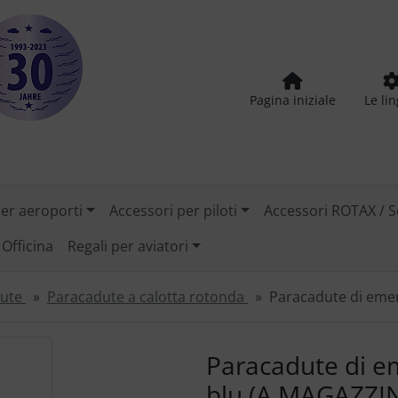
Pagina iniziale
Le li
per aeroporti
Accessori per piloti
Accessori ROTAX / S
Officina
Regali per aviatori
dute
Paracadute a calotta rotonda
Paracadute di eme
tilizzare i pulsanti "Indietro" e "Avanti" per navigare tra le
Paracadute di e
blu (A MAGAZZI