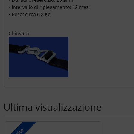
• Durata di esercizio: 20 anni
• Intervallo di ripiegamento: 12 mesi
• Peso: circa 6,8 Kg
Chiusura:
Ultima visualizzazione
Segue uno slider dei prodotti: utilizzare il tasto tabulazion