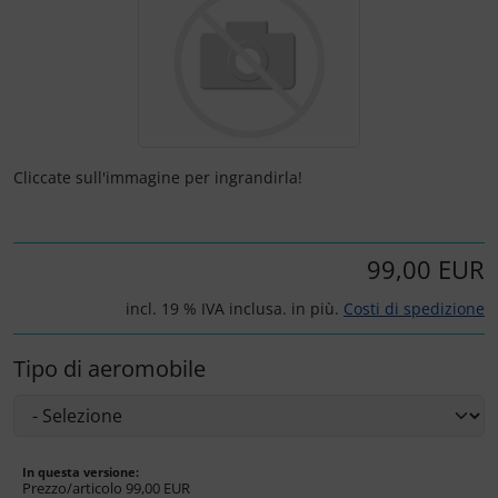
Marcatore di prezzo
Letteratura / Libri
Paracadutisti
Variometro
Camicie Flyer
Occhiali da aviatore
Cappelli termici
Orologi da pilota
Carte aeronautiche
Cliccate sull'immagine per ingrandirla!
Pedane per le ginocchia
Giochi di volo
99,00 EUR
Radio portatili
Gioielli
incl. 19 % IVA inclusa. in più.
Costi di spedizione
Rifornimento e smaltimento
Immagini, arte, dipinti
Tipo di aeromobile
Rilassamento
Orologi da pilota
Varie
Per bambini piloti
In questa versione:
Prezzo/articolo
99,00 EUR