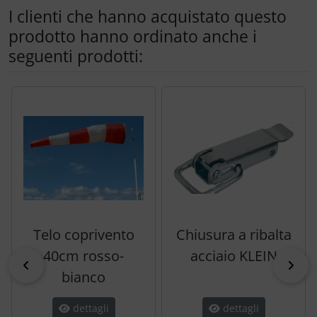
I clienti che hanno acquistato questo
prodotto hanno ordinato anche i
seguenti prodotti:
Segue uno slider dei prodotti: utilizzare il tasto tabulazion
Telo coprivento
Chiusura a ribalta
40cm rosso-
acciaio KLEIN
indietro
pri
bianco
dettagli
dettagli