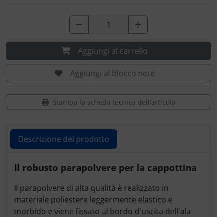
Portachiavi
Prodotti personalizzati
Aggiungi al carrello
Rilassamento
Aggiungi al blocco note
Teglia Aviator
Vessilli decorativi
Stampa la scheda tecnica dell'articolo
Mappe di rilievo 3D
Descrizione del prodotto
Descrizione del prodotto
Il robusto parapolvere per la cappottina
Il parapolvere di alta qualità è realizzato in
materiale poliestere leggermente elastico e
morbido e viene fissato al bordo d'uscita dell'ala