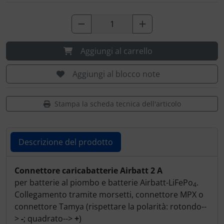
Aggiungi al carrello
Aggiungi al blocco note
Stampa la scheda tecnica dell'articolo
Descrizione del prodotto
Descrizione del prodotto
Connettore caricabatterie Airbatt 2 A
per batterie al piombo e batterie Airbatt-LiFePo
.
4
Collegamento tramite morsetti, connettore MPX o
connettore Tamya (rispettare la polarità: rotondo--
>
-
; quadrato-->
+
)