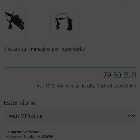
Portachiavi
Prodotti personalizzati
Rilassamento
Teglia Aviator
Cliccate sull'immagine per ingrandirla!
Vessilli decorativi
79,50 EUR
Mappe di rilievo 3D
incl. 19 % IVA inclusa. in più.
Costi di spedizione
Estensione
In questa versione:
Prezzo/articolo
79,50 EUR