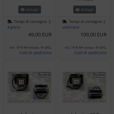
Portachiavi
dettagli
dettagli
Prodotti personalizzati
Tempi di consegna:
3-
Tempi di consegna:
2
Rilassamento
4 giorni
settimane
49,00 EUR
109,00 EUR
Teglia Aviator
in più.
in più.
incl. 19 % IVA inclusa.
incl. 19 % IVA inclusa.
Vessilli decorativi
Costi di spedizione
Costi di spedizione
Mappe di rilievo 3D