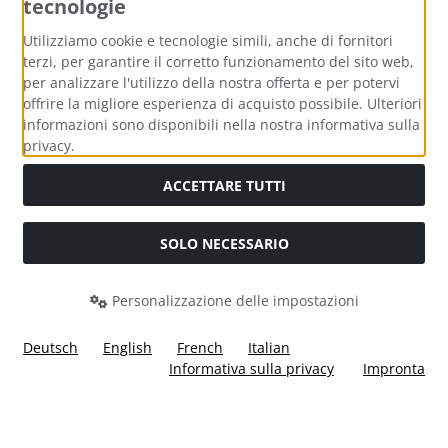
tecnologie
Metodi di pagamento
Utilizziamo cookie e tecnologie simili, anche di fornitori
terzi, per garantire il corretto funzionamento del sito web,
per analizzare l'utilizzo della nostra offerta e per potervi
offrire la migliore esperienza di acquisto possibile. Ulteriori
informazioni sono disponibili nella nostra informativa sulla
Media sociali
privacy.
ACCETTARE TUTTI
SOLO NECESSARIO
Modulo di recesso
Personalizzazione delle impostazioni
Deutsch
English
French
Italian
Informativa sulla privacy
Impronta
Tutti i prezzi incl. IVA più
Costi di spedizione
. I prezzi barrati