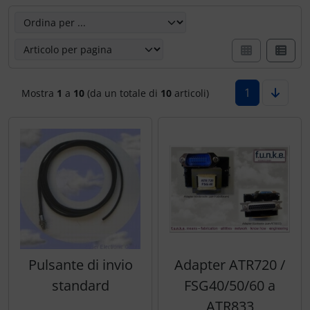
Marcatore di prezzo
Qui è possibile riordinare gli articoli seguenti e scegliere
Letteratura / Libri
Paracadutisti
Variometro
Camicie Flyer
Occhiali da aviatore
Cappelli termici
1
Mostra
1
a
10
(da un totale di
10
articoli)
Orologi da pilota
Carte aeronautiche
Pedane per le ginocchia
Giochi di volo
Radio portatili
Gioielli
Rifornimento e smaltimento
Immagini, arte, dipinti
Rilassamento
Orologi da pilota
Pulsante di invio
Adapter ATR720 /
Varie
Per bambini piloti
standard
FSG40/50/60 a
ATR833