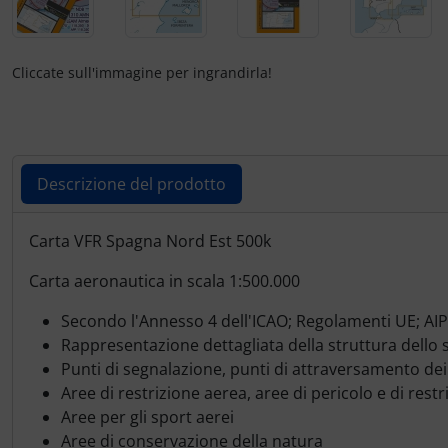
Ossigeno, gas e fuoco
Portachiavi
Paracadute
Prodotti personalizzati
Cliccate sull'immagine per ingrandirla!
Pellicole di avvertimento e di protezione
Rilassamento
Pneumatici, tubi e co.
Teglia Aviator
Descrizione del prodotto
Protezione e cura
Vessilli decorativi
Descrizione del prodotto
Carta VFR Spagna Nord Est 500k
Pulitore per zanzare
Mappe di rilievo 3D
Carta aeronautica in scala 1:500.000
Speroni e ruote alari
Secondo l'Annesso 4 dell'ICAO; Regolamenti UE; AIP
Rappresentazione dettagliata della struttura dello 
Strumenti
Punti di segnalazione, punti di attraversamento dei
Aree di restrizione aerea, aree di pericolo e di restr
Tapes e sintonizzazione
Aree per gli sport aerei
Aree di conservazione della natura