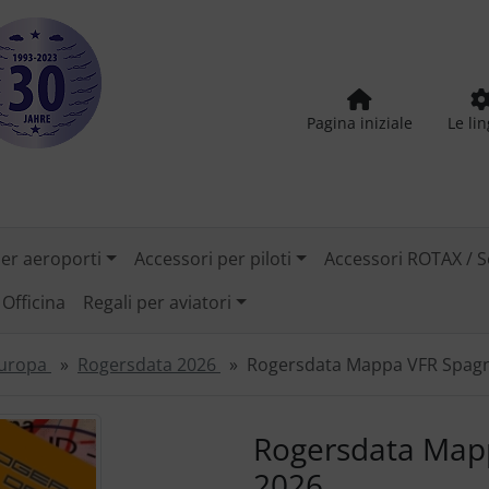
Pagina iniziale
Le li
per aeroporti
Accessori per piloti
Accessori ROTAX / S
Officina
Regali per aviatori
Europa
Rogersdata 2026
Rogersdata Mappa VFR Spagn
tilizzare i pulsanti "Indietro" e "Avanti" per navigare tra le
Rogersdata Map
2026