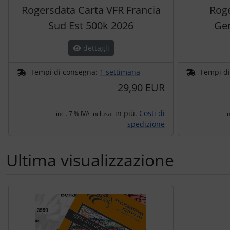
Rogersdata Carta VFR Francia
Roge
Sud Est 500k 2026
Ge
dettagli
Tempi di consegna:
1 settimana
Tempi d
29,90 EUR
in più.
Costi di
incl. 7 % IVA inclusa.
i
spedizione
Ultima visualizzazione
Segue uno slider dei prodotti: utilizzare il tasto tabulazion