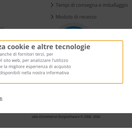
Tempi di consegna e imballaggio
Modulo di recesso
oi
i cookie
za cookie e altre tecnologie
anche di fornitori terzi, per
 sito web, per analizzare l'utilizzo
ire la migliore esperienza di acquisto
disponibili nella nostra informativa
i di spedizione
. I prezzi barrati corrispondono al prezzo precedent
an
Ülis Segelflugbedarf GmbH © 2026 | Template © 2026 by Karl
i
alla eCommerce Shopsoftware © 2006 -2026