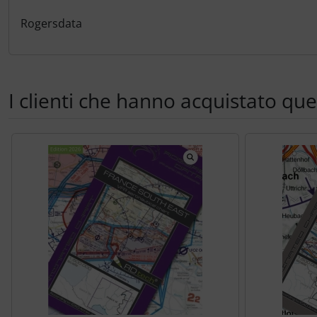
Trasponditore
Rogersdata
Tubi, connettori....
Ugelli / sonde
I clienti che hanno acquistato qu
Viti, dadi & co.
Segue uno slider dei prodotti: utilizzare il tasto tabulazion
Varie