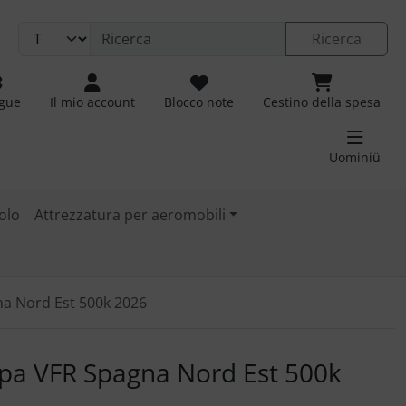
Ricerca
ngue
Il mio account
Blocco note
Cestino della spesa
Uominiü
olo
Attrezzatura per aeromobili
a Nord Est 500k 2026
 immagini. Fare clic sull'immagine per ingrandirla.
pa VFR Spagna Nord Est 500k