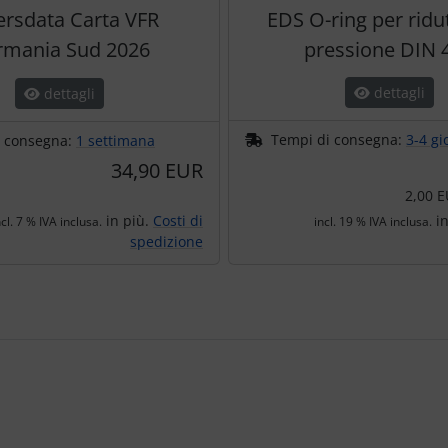
rsdata Carta VFR
EDS O-ring per ridut
rmania Sud 2026
pressione DIN 
dettagli
dettagli
Tempi di consegna:
3-4 gi
i consegna:
1 settimana
34,90 EUR
2,00 E
in più.
Costi di
in
ncl. 7 % IVA inclusa.
incl. 19 % IVA inclusa.
spedizione
e per navigare nei singoli articoli.