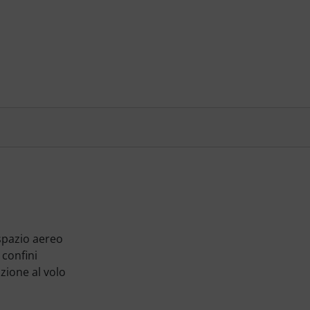
spazio aereo
 confini
izione al volo