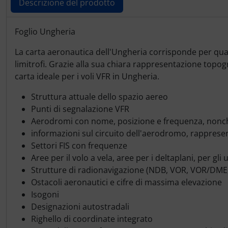
Ossigeno, gas e fuoco
Portachiavi
Descrizione del prodotto
Paracadute
Prodotti personalizzati
Descrizione del prodotto
Foglio Ungheria
La carta aeronautica dell'Ungheria corrisponde per quali
Pellicole di avvertimento e di protezione
Rilassamento
limitrofi. Grazie alla sua chiara rappresentazione topogr
carta ideale per i voli VFR in Ungheria.
Pneumatici, tubi e co.
Teglia Aviator
Struttura attuale dello spazio aereo
Protezione e cura
Vessilli decorativi
Punti di segnalazione VFR
Aerodromi con nome, posizione e frequenza, nonché 
Pulitore per zanzare
Mappe di rilievo 3D
informazioni sul circuito dell'aerodromo, rappresen
Settori FIS con frequenze
Speroni e ruote alari
Aree per il volo a vela, aree per i deltaplani, per gli 
Strutture di radionavigazione (NDB, VOR, VOR/DME,
Ostacoli aeronautici e cifre di massima elevazione
Strumenti
Isogoni
Designazioni autostradali
Tapes e sintonizzazione
Righello di coordinate integrato