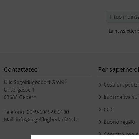
La newsletter 
Contattateci
Per saperne di 
Ülis Segelflugbedarf GmbH
Costi di spediz
Untergasse 1
63688 Gedern
Informativa sull
CGC
Telefono: 0049-6045-950100
Mail: info@segelflugbedarf24.de
Buono regalo
Contatto con n