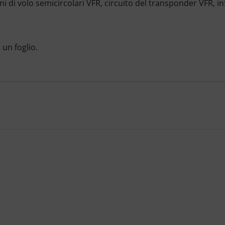
ni di volo semicircolari VFR, circuito del transponder VFR, 
un foglio.
e per navigare nei singoli articoli.