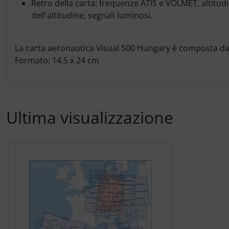
Retro della carta: frequenze ATIS e VOLMET, altitudi
Trasponditore
dell'altitudine, segnali luminosi.
Tubi, connettori....
La carta aeronautica Visual 500 Hungary è composta da 
Ugelli / sonde
Formato: 14,5 x 24 cm
Viti, dadi & co.
Varie
Ultima visualizzazione
Segue uno slider dei prodotti: utilizzare il tasto tabulazion