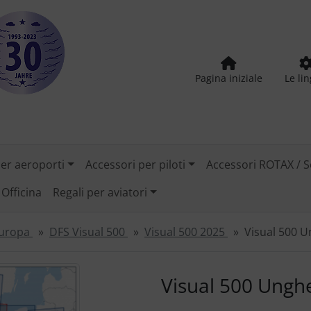
Pagina iniziale
Le li
per aeroporti
Accessori per piloti
Accessori ROTAX / S
Officina
Regali per aviatori
Europa
DFS Visual 500
Visual 500 2025
Visual 500 U
tilizzare i pulsanti "Indietro" e "Avanti" per navigare tra le
Visual 500 Ungh