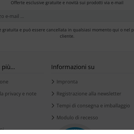
Offerte esclusive gratuite e novità sui prodotti via e-mail
è gratuita e può essere cancellata in qualsiasi momento qui o nel 
cliente.
più...
Informazioni su
ione
Impronta
a privacy e note
Registrazione alla newsletter
Tempi di consegna e imballaggio
Modulo di recesso
oi