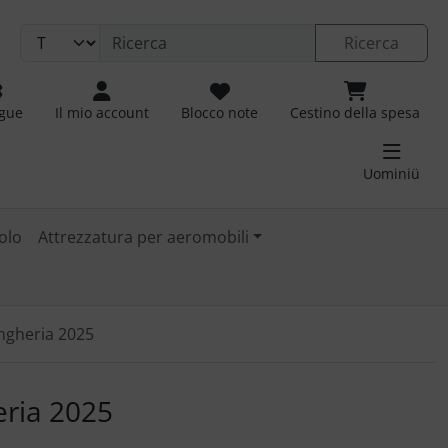
Ricerca
ngue
Il mio account
Blocco note
Cestino della spesa
Uominiü
olo
Attrezzatura per aeromobili
ngheria 2025
 immagini. Fare clic sull'immagine per ingrandirla.
eria 2025