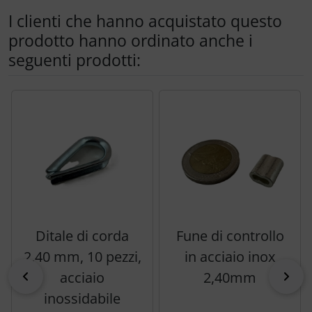
I clienti che hanno acquistato questo
prodotto hanno ordinato anche i
seguenti prodotti:
Segue uno slider dei prodotti: utilizzare il tasto tabulazion
Ditale di corda
Fune di controllo
2,40 mm, 10 pezzi,
in acciaio inox
indietro
acciaio
2,40mm
pri
inossidabile