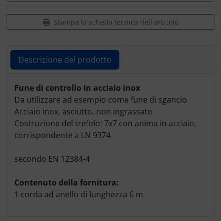
Stampa la scheda tecnica dell'articolo
Descrizione del prodotto
Descrizione del prodotto
Fune di controllo in acciaio inox
Da utilizzare ad esempio come fune di sgancio
Acciaio inox, asciutto, non ingrassato
Costruzione del trefolo: 7x7 con anima in acciaio,
corrispondente a LN 9374
secondo EN 12384-4
Contenuto della fornitura:
1 corda ad anello di lunghezza 6 m