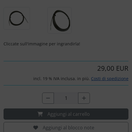
Portachiavi
Prodotti personalizzati
Rilassamento
Cliccate sull'immagine per ingrandirla!
Teglia Aviator
Vessilli decorativi
29,00 EUR
Mappe di rilievo 3D
incl. 19 % IVA inclusa. in più.
Costi di spedizione
Aggiungi al carrello
Aggiungi al blocco note