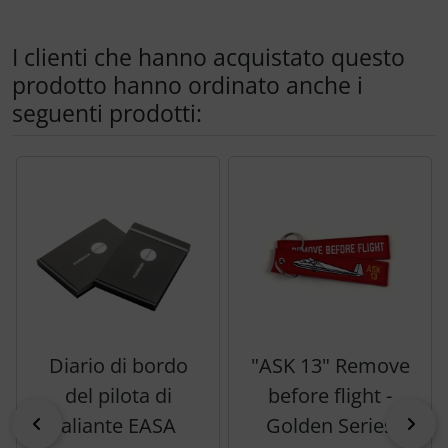
I clienti che hanno acquistato questo
prodotto hanno ordinato anche i
seguenti prodotti:
Segue uno slider dei prodotti: utilizzare il tasto tabulazion
Diario di bordo
"ASK 13" Remove
del pilota di
before flight -
indietro
pri
aliante EASA
Golden Series