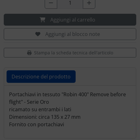
Portachiavi
Prodotti personalizzati
Aggiungi al carrello
Rilassamento
Aggiungi al blocco note
Teglia Aviator
Stampa la scheda tecnica dell'articolo
Vessilli decorativi
Descrizione del prodotto
Mappe di rilievo 3D
Descrizione del prodotto
Portachiavi in tessuto "Robin 400" Remove before
flight" - Serie Oro
ricamato su entrambi i lati
Dimensioni: circa 135 x 27 mm
Fornito con portachiavi