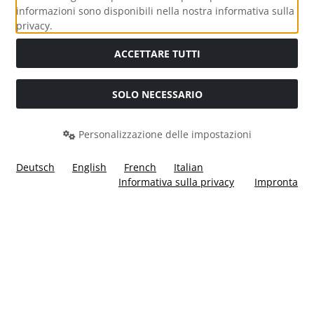
informazioni sono disponibili nella nostra informativa sulla
Media sociali
privacy.
ACCETTARE TUTTI
SOLO NECESSARIO
Modulo di recesso
Personalizzazione delle impostazioni
Deutsch
English
French
Italian
Informativa sulla privacy
Impronta
Tutti i prezzi incl. IVA più
Costi di spedizione
. I prezzi barrati
corrispondono al prezzo precedente a Ülis Segelflugbedarf
GmbH.
Ülis Segelflugbedarf GmbH © 2026 | Template © 2026 by Karl
i
alla eCommerce Shopsoftware © 2006 -2026