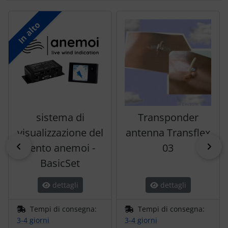
Segue uno slider dei prodotti: utilizzare il tasto tabulazion
In alto
sistema di
Transponder
visualizzazione del
antenna Transflex
indietro
pri
vento anemoi -
03
BasicSet
dettagli
dettagli
Tempi di consegna:
Tempi di consegna:
3-4 giorni
3-4 giorni