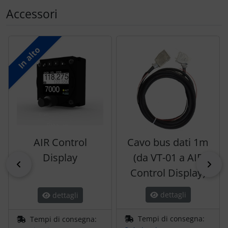
Accessori
Segue uno slider dei prodotti: utilizzare il tasto tabulazion
In alto
AIR Control
Cavo bus dati 1m
Display
(da VT-01 a AIR
indietro
pri
Control Display)
dettagli
dettagli
Tempi di consegna:
Tempi di consegna: