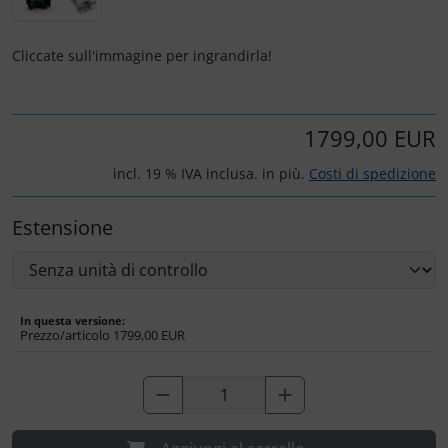
Portachiavi
Prodotti personalizzati
Cliccate sull'immagine per ingrandirla!
Rilassamento
1799,00 EUR
Teglia Aviator
incl. 19 % IVA inclusa. in più.
Costi di spedizione
Vessilli decorativi
Estensione
Mappe di rilievo 3D
In questa versione:
Prezzo/articolo
1799,00 EUR