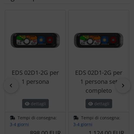
Segue uno slider dei prodotti: utilizzare il tasto tabulazion
EDS 02D1-2G per
EDS 02D1-2G per
1 persona
1 persona set
indietro
pri
completo
dettagli
dettagli
Tempi di consegna:
Tempi di consegna:
3-4 giorni
3-4 giorni
898,00 EUR
1.124,00 EUR