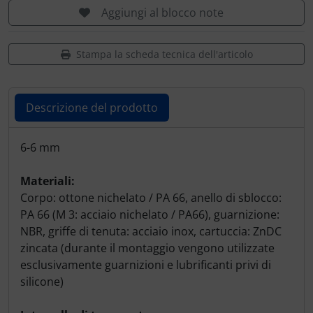
Portachiavi
Aggiungi al blocco note
Prodotti personalizzati
Stampa la scheda tecnica dell'articolo
Rilassamento
Descrizione del prodotto
Teglia Aviator
Descrizione del prodotto
Vessilli decorativi
6-6 mm
Mappe di rilievo 3D
Materiali:
Corpo: ottone nichelato / PA 66, anello di sblocco:
PA 66 (M 3: acciaio nichelato / PA66), guarnizione:
NBR, griffe di tenuta: acciaio inox, cartuccia: ZnDC
zincata (durante il montaggio vengono utilizzate
esclusivamente guarnizioni e lubrificanti privi di
silicone)