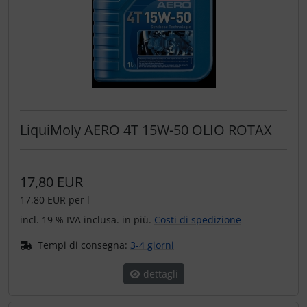
Trasponditore
Tubi, connettori....
Ugelli / sonde
Viti, dadi & co.
LiquiMoly AERO 4T 15W-50 OLIO ROTAX
Varie
17,80 EUR
17,80 EUR per l
incl. 19 % IVA inclusa. in più.
Costi di spedizione
Tempi di consegna:
3-4 giorni
dettagli