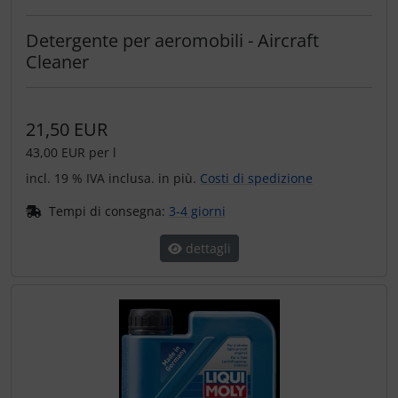
Ossigeno, gas e fuoco
Portachiavi
Detergente per aeromobili - Aircraft
Paracadute
Prodotti personalizzati
Cleaner
Pellicole di avvertimento e di protezione
Rilassamento
21,50 EUR
Pneumatici, tubi e co.
Teglia Aviator
43,00 EUR per l
incl. 19 % IVA inclusa. in più.
Costi di spedizione
Protezione e cura
Vessilli decorativi
Tempi di consegna:
3-4 giorni
Pulitore per zanzare
Mappe di rilievo 3D
dettagli
Speroni e ruote alari
Strumenti
Tapes e sintonizzazione